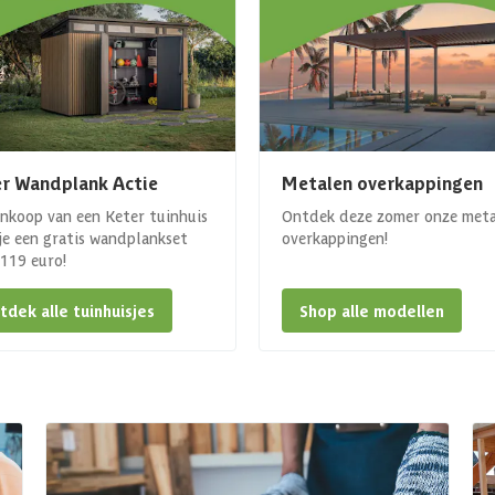
r Wandplank Actie
Metalen overkappingen
ankoop van een Keter tuinhuis
Ontdek deze zomer onze met
 je een gratis wandplankset
overkappingen!
. 119 euro!
tdek alle tuinhuisjes
Shop alle modellen