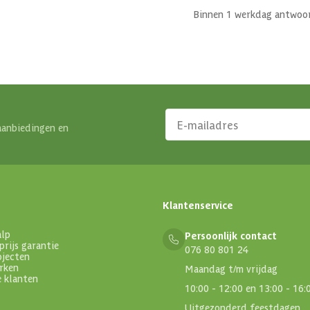
Binnen 1 werkdag antwoo
aanbiedingen en
Klantenservice
alp
Persoonlijk contact
prijs garantie
076 80 801 24
ojecten
rken
Maandag t/m vrijdag
e klanten
10:00 - 12:00 en 13:00 - 16:
Uitgezonderd feestdagen