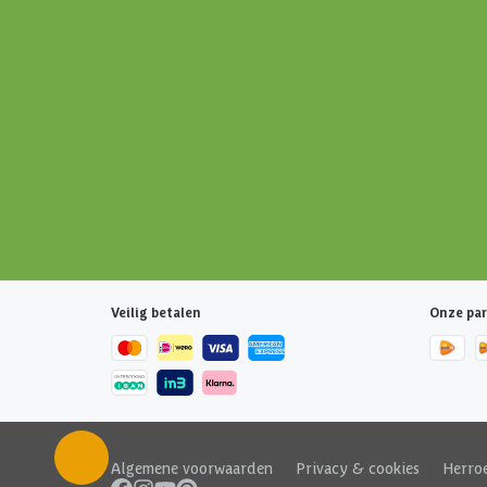
Veilig betalen
Onze par
Algemene voorwaarden
|
Privacy & cookies
|
Herro