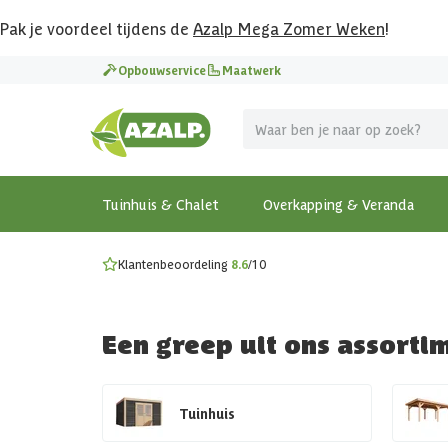
Pak je voordeel tijdens de
Azalp Mega Zomer Weken
!
Vier vakantie in je tuin
Opbouwservice
Maatwerk
MEGA zomer kortingen op overkappingen en tuinhuizen
Gratis wandplankset
Ontdek onze metalen overkappingen
Bekijk de actiemodellen
Ontdek alle tuinhuisjes
Bekijk alle modellen
Tuinhuis & Chalet
Overkapping & Veranda
Klantenbeoordeling
8.6
/10
Een greep uit ons assorti
Tuinhuis