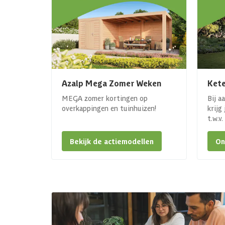
Azalp Mega Zomer Weken
Kete
MEGA zomer kortingen op
Bij a
overkappingen en tuinhuizen!
krijg
t.w.v
Bekijk de actiemodellen
On