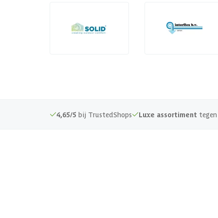
4,65/5
bij TrustedShops
Luxe assortiment
tegen 