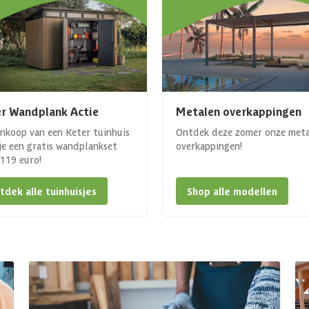
r Wandplank Actie
Metalen overkappingen
ankoop van een Keter tuinhuis
Ontdek deze zomer onze met
 je een gratis wandplankset
overkappingen!
. 119 euro!
tdek alle tuinhuisjes
Shop alle modellen