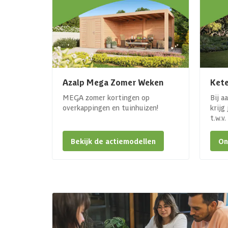
Azalp Mega Zomer Weken
Kete
MEGA zomer kortingen op
Bij a
overkappingen en tuinhuizen!
krijg
t.w.v
Bekijk de actiemodellen
On