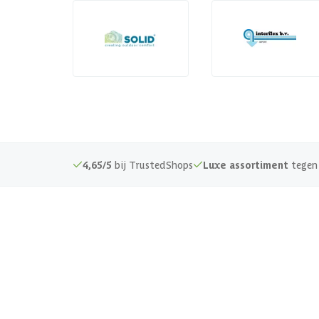
4,65/5
bij TrustedShops
Luxe assortiment
tegen 