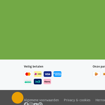
Veilig betalen
Onze par
Algemene voorwaarden
|
Privacy & cookies
|
Herro