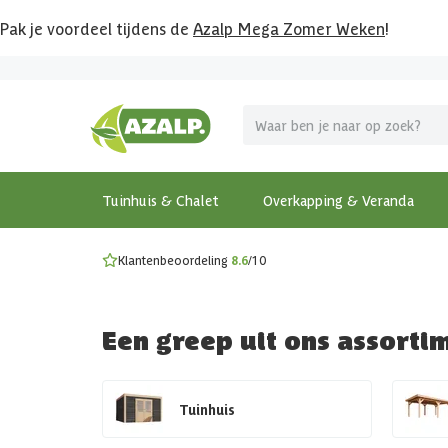
Pak je voordeel tijdens de
Azalp Mega Zomer Weken
!
Vier vakantie in je tuin
MEGA zomer kortingen op overkappingen en tuinhuizen
Gratis wandplankset
Ontdek onze metalen overkappingen
Bekijk de actiemodellen
Ontdek alle tuinhuisjes
Bekijk alle modellen
Tuinhuis & Chalet
Overkapping & Veranda
Klantenbeoordeling
8.6
/10
Een greep uit ons assorti
Tuinhuis