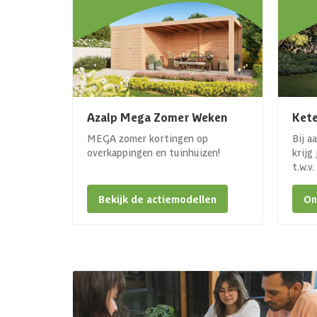
Azalp Mega Zomer Weken
Kete
MEGA zomer kortingen op
Bij a
overkappingen en tuinhuizen!
krijg
t.w.v
Bekijk de actiemodellen
On