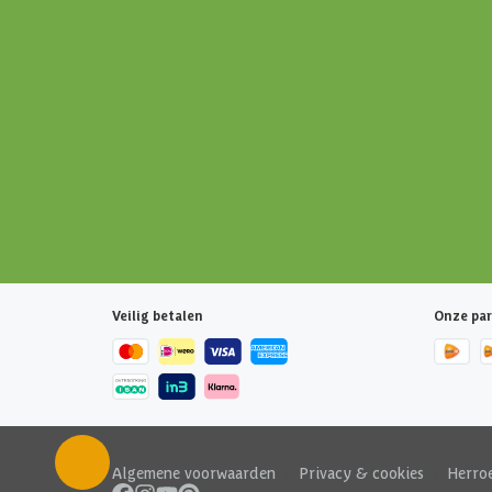
Veilig betalen
Onze par
Algemene voorwaarden
|
Privacy & cookies
|
Herro