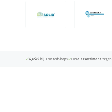
4,65/5
bij TrustedShops
Luxe assortiment
tegen 