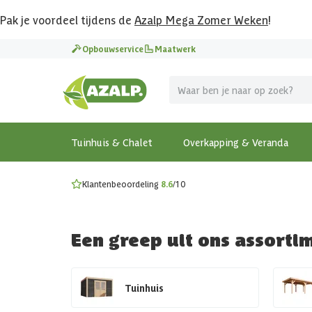
Pak je voordeel tijdens de
Azalp Mega Zomer Weken
!
Vier vakantie in je tuin
Opbouwservice
Maatwerk
MEGA zomer kortingen op overkappingen en tuinhuizen
Gratis wandplankset
Ontdek onze metalen overkappingen
Bekijk de actiemodellen
Ontdek alle tuinhuisjes
Bekijk alle modellen
Tuinhuis & Chalet
Overkapping & Veranda
Klantenbeoordeling
8.6
/10
Een greep uit ons assorti
Tuinhuis