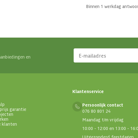
Binnen 1 werkdag antwoo
aanbiedingen en
Klantenservice
alp
Persoonlijk contact
prijs garantie
076 80 801 24
ojecten
rken
Maandag t/m vrijdag
e klanten
10:00 - 12:00 en 13:00 - 16:
Uitgezonderd feestdagen