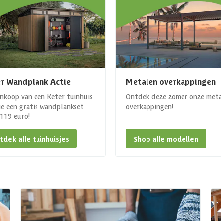
r Wandplank Actie
Metalen overkappingen
ankoop van een Keter tuinhuis
Ontdek deze zomer onze met
 je een gratis wandplankset
overkappingen!
. 119 euro!
tdek alle tuinhuisjes
Shop alle modellen