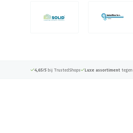
4,65/5
bij TrustedShops
Luxe assortiment
tegen 