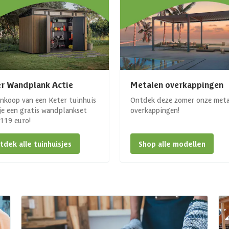
r Wandplank Actie
Metalen overkappingen
ankoop van een Keter tuinhuis
Ontdek deze zomer onze met
 je een gratis wandplankset
overkappingen!
. 119 euro!
tdek alle tuinhuisjes
Shop alle modellen