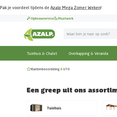
Pak je voordeel tijdens de
Azalp Mega Zomer Weken
!
Vier vakantie in je tuin
Opbouwservice
Maatwerk
MEGA zomer kortingen op overkappingen en tuinhuizen
Gratis wandplankset
Ontdek onze metalen overkappingen
Bekijk de actiemodellen
Ontdek alle tuinhuisjes
Bekijk alle modellen
Tuinhuis & Chalet
Overkapping & Veranda
Klantenbeoordeling
8.6
/10
Een greep uit ons assorti
Tuinhuis