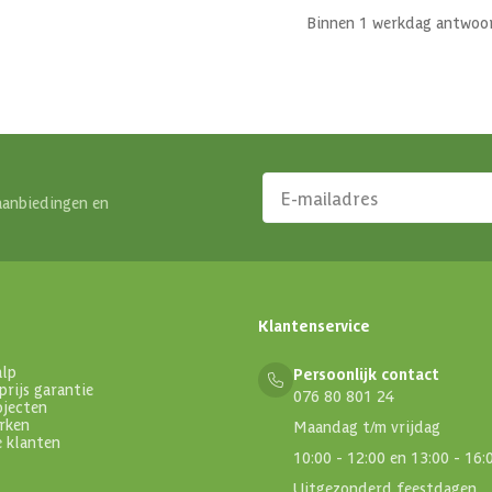
Binnen 1 werkdag antwoo
aanbiedingen en
Klantenservice
alp
Persoonlijk contact
prijs garantie
076 80 801 24
ojecten
rken
Maandag t/m vrijdag
e klanten
10:00 - 12:00 en 13:00 - 16:
Uitgezonderd feestdagen