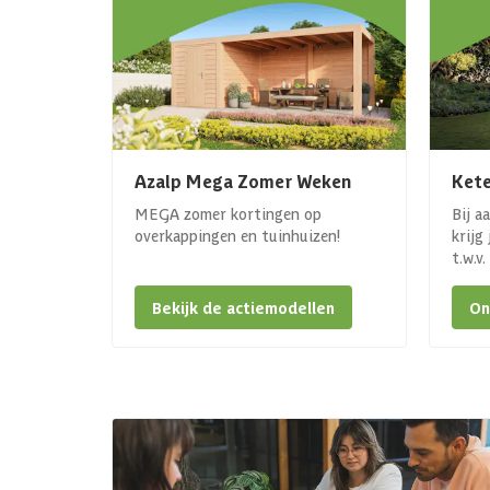
Azalp Mega Zomer Weken
Kete
MEGA zomer kortingen op
Bij a
overkappingen en tuinhuizen!
krijg
t.w.v
Bekijk de actiemodellen
On