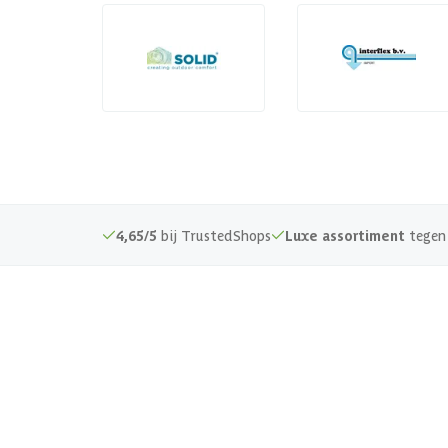
4,65/5
bij TrustedShops
Luxe assortiment
tegen 