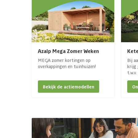
Azalp Mega Zomer Weken
Kete
MEGA zomer kortingen op
Bij a
overkappingen en tuinhuizen!
krijg
t.w.v
Bekijk de actiemodellen
On