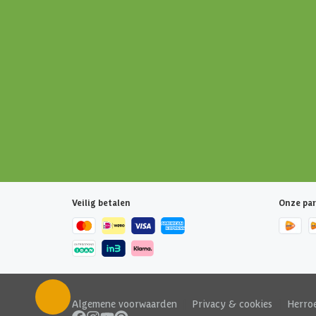
Veilig betalen
Onze par
Algemene voorwaarden
|
Privacy & cookies
|
Herro