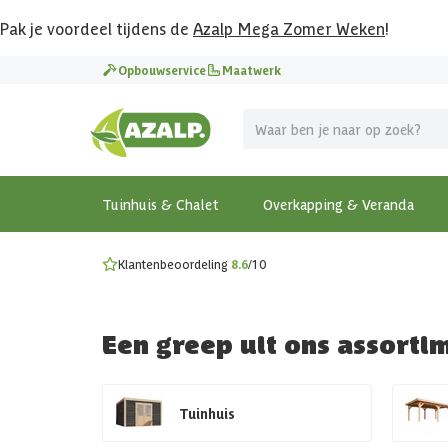
Pak je voordeel tijdens de
Azalp Mega Zomer Weken
!
Vier vakantie in je tuin
Opbouwservice
Maatwerk
MEGA zomer kortingen op overkappingen en tuinhuizen
Gratis wandplankset
Ontdek onze metalen overkappingen
Bekijk de actiemodellen
Ontdek alle tuinhuisjes
Bekijk alle modellen
Tuinhuis & Chalet
Overkapping & Veranda
Klantenbeoordeling
8.6
/10
Een greep uit ons assorti
Tuinhuis