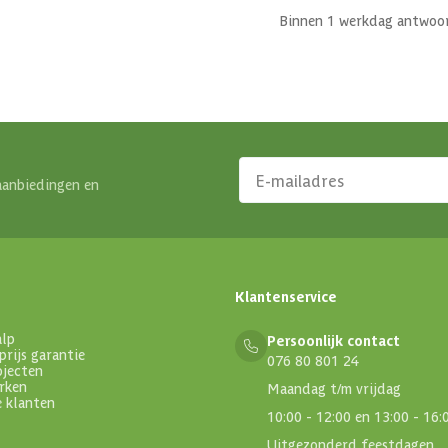
Binnen 1 werkdag antwoo
aanbiedingen en
Klantenservice
alp
Persoonlijk contact
prijs garantie
076 80 801 24
ojecten
rken
Maandag t/m vrijdag
e klanten
10:00 - 12:00 en 13:00 - 16:
Uitgezonderd feestdagen