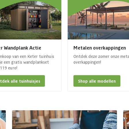
r Wandplank Actie
Metalen overkappingen
ankoop van een Keter tuinhuis
Ontdek deze zomer onze met
 je een gratis wandplankset
overkappingen!
. 119 euro!
tdek alle tuinhuisjes
Shop alle modellen