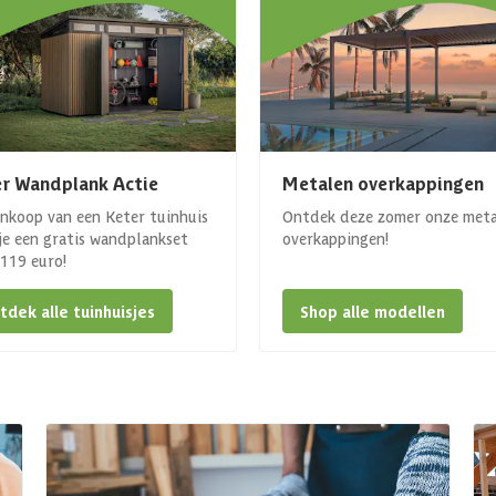
r Wandplank Actie
Metalen overkappingen
ankoop van een Keter tuinhuis
Ontdek deze zomer onze met
 je een gratis wandplankset
overkappingen!
. 119 euro!
tdek alle tuinhuisjes
Shop alle modellen