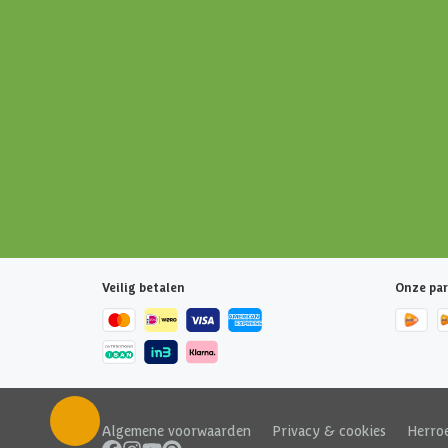
Veilig betalen
Onze par
Algemene voorwaarden
|
Privacy & cookies
|
Herro