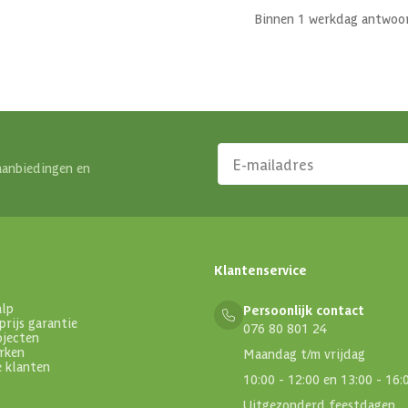
Binnen 1 werkdag antwoo
aanbiedingen en
Klantenservice
alp
Persoonlijk contact
prijs garantie
076 80 801 24
ojecten
rken
Maandag t/m vrijdag
e klanten
10:00 - 12:00 en 13:00 - 16:
Uitgezonderd feestdagen