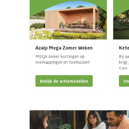
Azalp Mega Zomer Weken
Kete
MEGA zomer kortingen op
Bij a
overkappingen en tuinhuizen!
krijg
t.w.v
Bekijk de actiemodellen
On