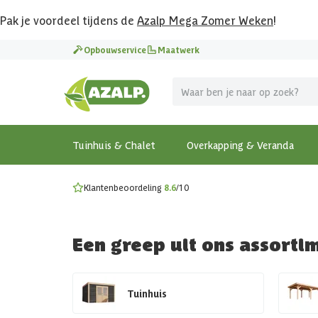
Pak je voordeel tijdens de
Azalp Mega Zomer Weken
!
Vier vakantie in je tuin
Opbouwservice
Maatwerk
MEGA zomer kortingen op overkappingen en tuinhuizen
Gratis wandplankset
Ontdek onze metalen overkappingen
Bekijk de actiemodellen
Ontdek alle tuinhuisjes
Bekijk alle modellen
Tuinhuis & Chalet
Overkapping & Veranda
Klantenbeoordeling
8.6
/10
Een greep uit ons assorti
Tuinhuis