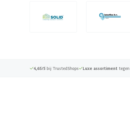
4,65/5
bij TrustedShops
Luxe assortiment
tegen 