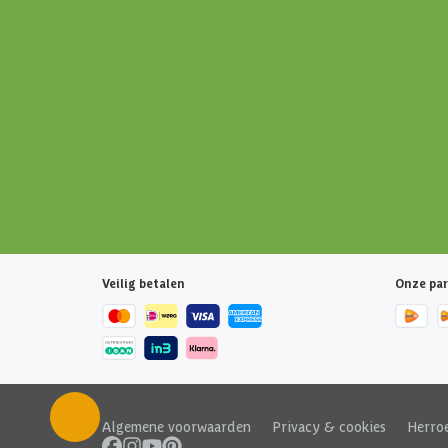
Veilig betalen
Onze par
Algemene voorwaarden
|
Privacy & cookies
|
Herro