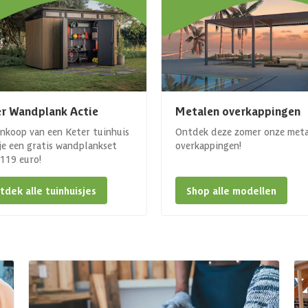
r Wandplank Actie
Metalen overkappingen
ankoop van een Keter tuinhuis
Ontdek deze zomer onze met
 je een gratis wandplankset
overkappingen!
. 119 euro!
tdek alle tuinhuisjes
Shop alle modellen