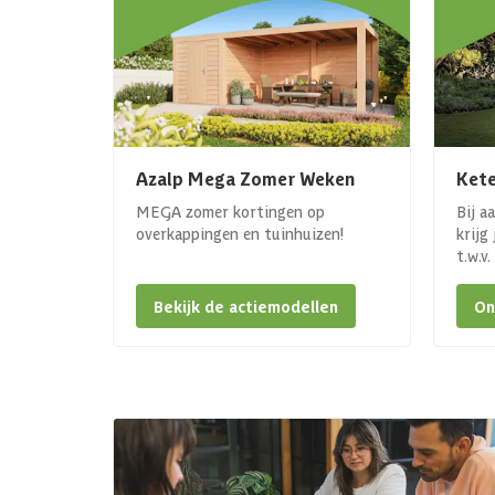
Azalp Mega Zomer Weken
Kete
MEGA zomer kortingen op
Bij a
overkappingen en tuinhuizen!
krijg
t.w.v
Bekijk de actiemodellen
On