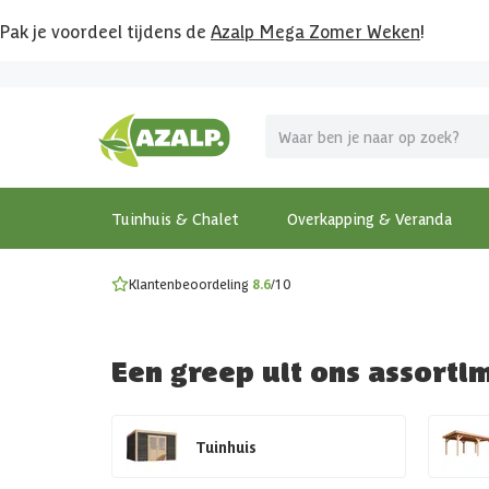
Pak je voordeel tijdens de
Azalp Mega Zomer Weken
!
Vier vakantie in je tuin
MEGA zomer kortingen op overkappingen en tuinhuizen
Gratis wandplankset
Ontdek onze metalen overkappingen
Bekijk de actiemodellen
Ontdek alle tuinhuisjes
Bekijk alle modellen
Tuinhuis & Chalet
Overkapping & Veranda
Klantenbeoordeling
8.6
/10
Een greep uit ons assorti
Tuinhuis