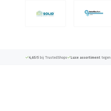
4,65/5
bij TrustedShops
Luxe assortiment
tegen 