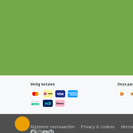
Veilig betalen
Onze par
Algemene voorwaarden
|
Privacy & cookies
|
Herro