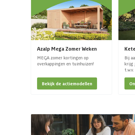
Azalp Mega Zomer Weken
Kete
MEGA zomer kortingen op
Bij a
overkappingen en tuinhuizen!
krijg
t.w.v
Bekijk de actiemodellen
On