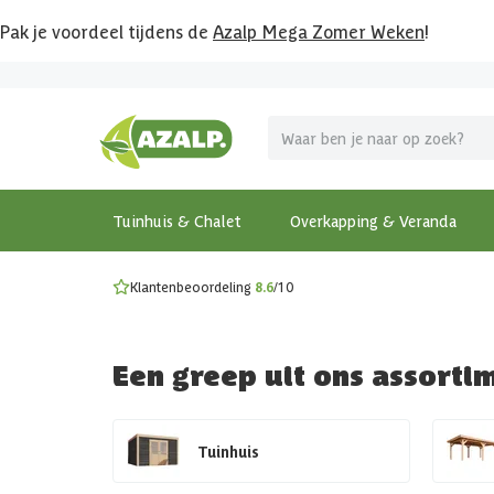
Pak je voordeel tijdens de
Azalp Mega Zomer Weken
!
Vier vakantie in je tuin
MEGA zomer kortingen op overkappingen en tuinhuizen
Gratis wandplankset
Ontdek onze metalen overkappingen
Bekijk de actiemodellen
Ontdek alle tuinhuisjes
Bekijk alle modellen
Tuinhuis & Chalet
Overkapping & Veranda
Klantenbeoordeling
8.6
/10
Een greep uit ons assorti
Tuinhuis