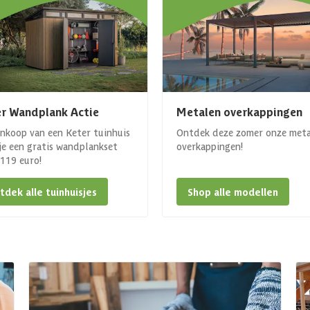
r Wandplank Actie
Metalen overkappingen
ankoop van een Keter tuinhuis
Ontdek deze zomer onze met
 je een gratis wandplankset
overkappingen!
. 119 euro!
tdek alle tuinhuisjes
Shop alle modellen