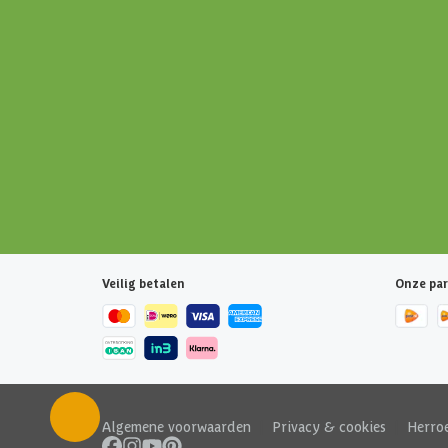
Veilig betalen
Onze par
Algemene voorwaarden
|
Privacy & cookies
|
Herro