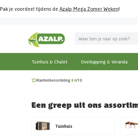
Pak je voordeel tijdens de
Azalp Mega Zomer Weken
!
Vier vakantie in je tuin
MEGA zomer kortingen op overkappingen en tuinhuizen
Gratis wandplankset
Ontdek onze metalen overkappingen
Bekijk de actiemodellen
Ontdek alle tuinhuisjes
Bekijk alle modellen
Tuinhuis & Chalet
Overkapping & Veranda
Klantenbeoordeling
8.6
/10
Een greep uit ons assorti
Tuinhuis