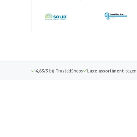
4,65/5
bij TrustedShops
Luxe assortiment
tegen 