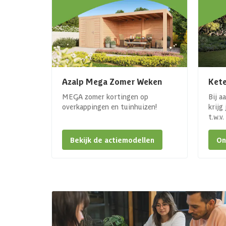
Azalp Mega Zomer Weken
Kete
MEGA zomer kortingen op
Bij a
overkappingen en tuinhuizen!
krijg
t.w.v
Bekijk de actiemodellen
On