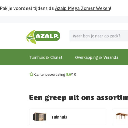
Pak je voordeel tijdens de
Azalp Mega Zomer Weken
!
Vier vakantie in je tuin
MEGA zomer kortingen op overkappingen en tuinhuizen
Gratis wandplankset
Ontdek onze metalen overkappingen
Bekijk de actiemodellen
Ontdek alle tuinhuisjes
Bekijk alle modellen
Tuinhuis & Chalet
Overkapping & Veranda
Klantenbeoordeling
8.6
/10
Een greep uit ons assorti
Tuinhuis