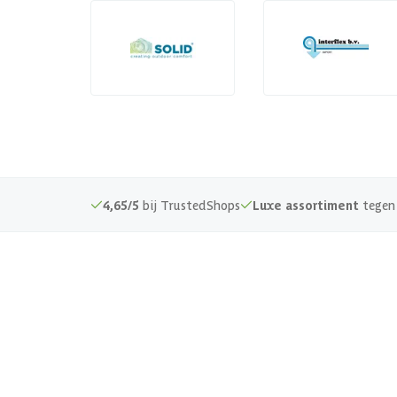
4,65/5
bij TrustedShops
Luxe assortiment
tegen 