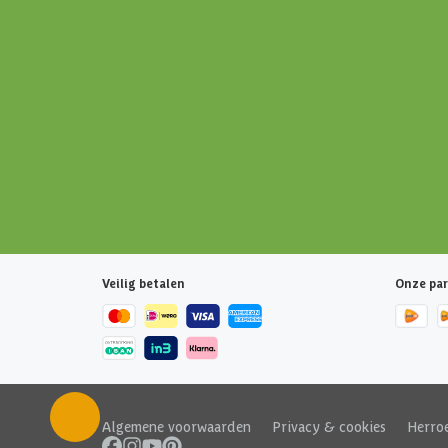
Veilig betalen
Onze par
Algemene voorwaarden
|
Privacy & cookies
|
Herro