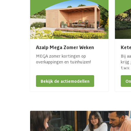
Azalp Mega Zomer Weken
Kete
MEGA zomer kortingen op
Bij a
overkappingen en tuinhuizen!
krijg
t.w.v
Bekijk de actiemodellen
On