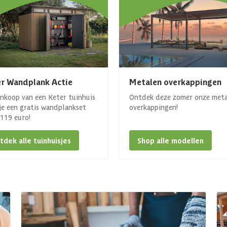
r Wandplank Actie
Metalen overkappingen
ankoop van een Keter tuinhuis
Ontdek deze zomer onze met
 je een gratis wandplankset
overkappingen!
. 119 euro!
tdek alle tuinhuisjes
Shop alle modellen