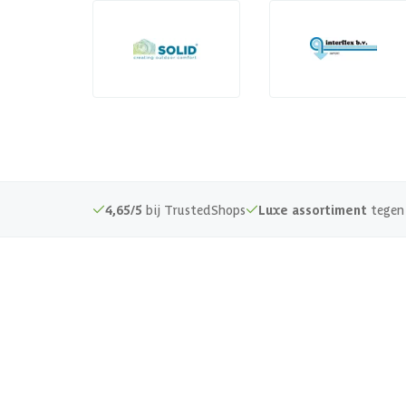
4,65/5
bij TrustedShops
Luxe assortiment
tegen 