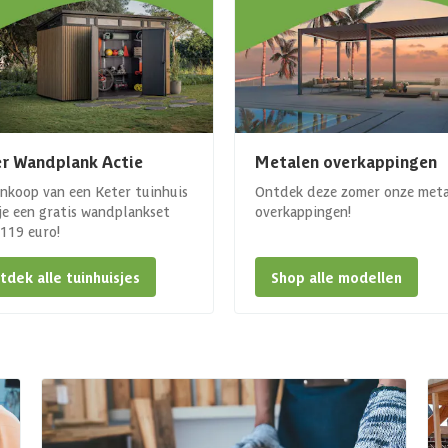
r Wandplank Actie
Metalen overkappingen
ankoop van een Keter tuinhuis
Ontdek deze zomer onze met
 je een gratis wandplankset
overkappingen!
. 119 euro!
tdek alle tuinhuisjes
Shop alle modellen