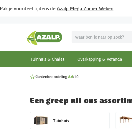
Pak je voordeel tijdens de
Azalp Mega Zomer Weken
!
Vier vakantie in je tuin
MEGA zomer kortingen op overkappingen en tuinhuizen
Gratis wandplankset
Ontdek onze metalen overkappingen
Bekijk de actiemodellen
Ontdek alle tuinhuisjes
Bekijk alle modellen
Tuinhuis & Chalet
Overkapping & Veranda
Klantenbeoordeling
8.6
/10
Een greep uit ons assorti
Tuinhuis