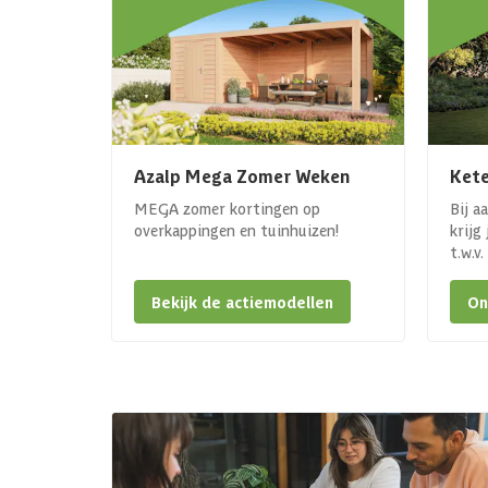
Azalp Mega Zomer Weken
Kete
MEGA zomer kortingen op
Bij a
overkappingen en tuinhuizen!
krijg
t.w.v
Bekijk de actiemodellen
On