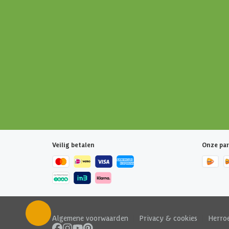
Veilig betalen
Onze par
Algemene voorwaarden
|
Privacy & cookies
|
Herro