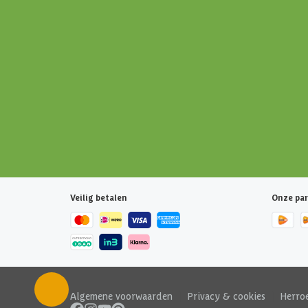
Veilig betalen
Onze par
Algemene voorwaarden
|
Privacy & cookies
|
Herro