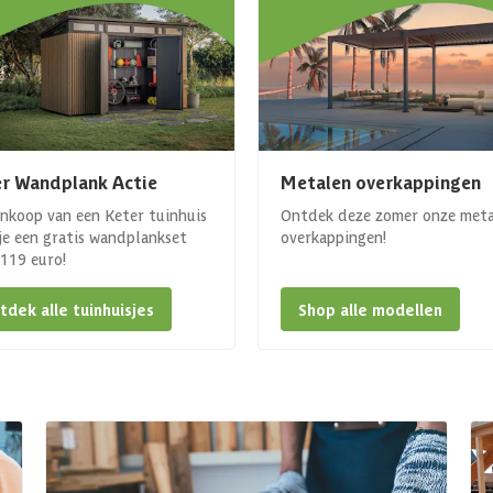
r Wandplank Actie
Metalen overkappingen
ankoop van een Keter tuinhuis
Ontdek deze zomer onze met
 je een gratis wandplankset
overkappingen!
. 119 euro!
tdek alle tuinhuisjes
Shop alle modellen