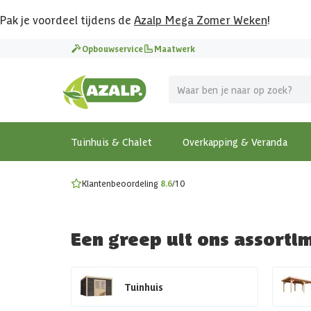
Pak je voordeel tijdens de
Azalp Mega Zomer Weken
!
Vier vakantie in je tuin
Opbouwservice
Maatwerk
MEGA zomer kortingen op overkappingen en tuinhuizen
Gratis wandplankset
Ontdek onze metalen overkappingen
Bekijk de actiemodellen
Ontdek alle tuinhuisjes
Bekijk alle modellen
Tuinhuis & Chalet
Overkapping & Veranda
Klantenbeoordeling
8.6
/10
Een greep uit ons assorti
Tuinhuis