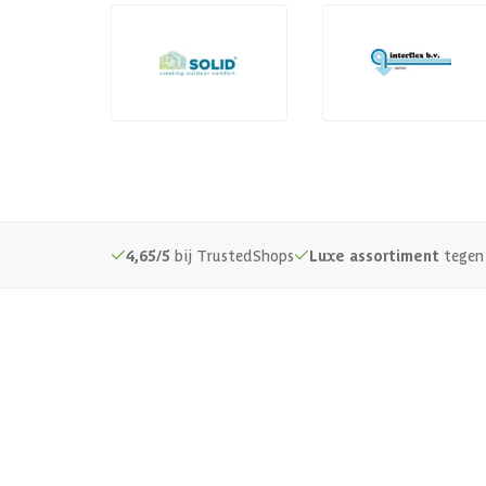
4,65/5
bij TrustedShops
Luxe assortiment
tegen 