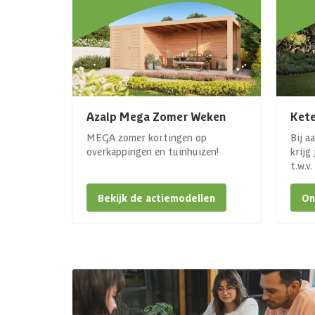
Azalp Mega Zomer Weken
Kete
MEGA zomer kortingen op
Bij a
overkappingen en tuinhuizen!
krijg
t.w.v
Bekijk de actiemodellen
On