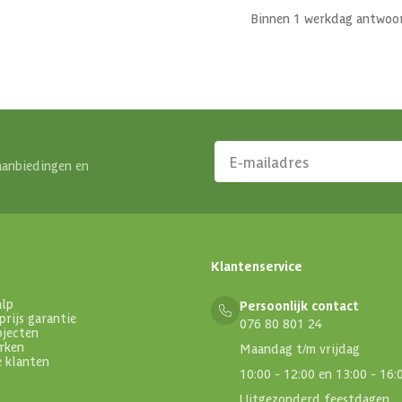
Binnen 1 werkdag antwoo
aanbiedingen en
Klantenservice
alp
Persoonlijk contact
prijs garantie
076 80 801 24
ojecten
rken
Maandag t/m vrijdag
e klanten
10:00 - 12:00 en 13:00 - 16:
Uitgezonderd feestdagen