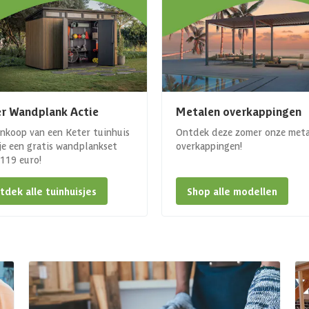
r Wandplank Actie
Metalen overkappingen
ankoop van een Keter tuinhuis
Ontdek deze zomer onze met
 je een gratis wandplankset
overkappingen!
. 119 euro!
tdek alle tuinhuisjes
Shop alle modellen