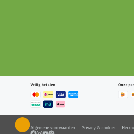
Veilig betalen
Onze par
Algemene voorwaarden
|
Privacy & cookies
|
Herro