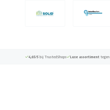
4,65/5
bij TrustedShops
Luxe assortiment
tegen 