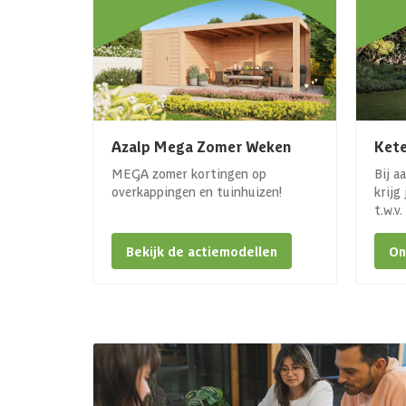
Azalp Mega Zomer Weken
Kete
MEGA zomer kortingen op
Bij a
overkappingen en tuinhuizen!
krijg
t.w.v
Bekijk de actiemodellen
On