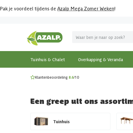
Pak je voordeel tijdens de
Azalp Mega Zomer Weken
!
Vier vakantie in je tuin
MEGA zomer kortingen op overkappingen en tuinhuizen
Gratis wandplankset
Ontdek onze metalen overkappingen
Bekijk de actiemodellen
Ontdek alle tuinhuisjes
Bekijk alle modellen
Tuinhuis & Chalet
Overkapping & Veranda
Klantenbeoordeling
8.6
/10
Een greep uit ons assorti
Tuinhuis