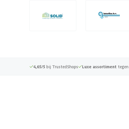
4,65/5
bij TrustedShops
Luxe assortiment
tegen 