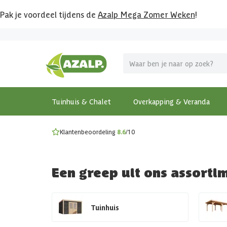
Pak je voordeel tijdens de
Azalp Mega Zomer Weken
!
Vier vakantie in je tuin
MEGA zomer kortingen op overkappingen en tuinhuizen
Gratis wandplankset
Ontdek onze metalen overkappingen
Bekijk de actiemodellen
Ontdek alle tuinhuisjes
Bekijk alle modellen
Tuinhuis & Chalet
Overkapping & Veranda
Klantenbeoordeling
8.6
/10
Een greep uit ons assorti
Tuinhuis