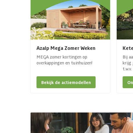
Azalp Mega Zomer Weken
Kete
MEGA zomer kortingen op
Bij a
overkappingen en tuinhuizen!
krijg
t.w.v
Bekijk de actiemodellen
On