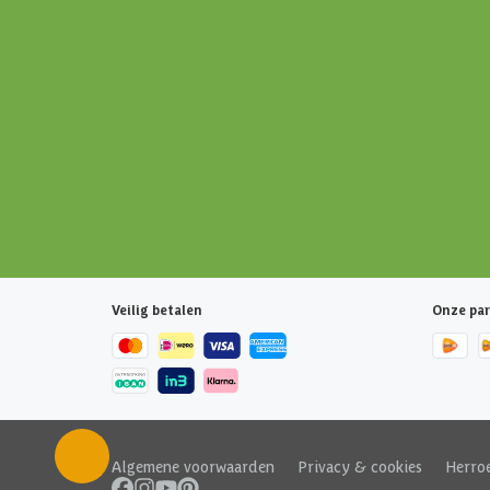
Veilig betalen
Onze par
Algemene voorwaarden
|
Privacy & cookies
|
Herro