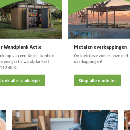
r Wandplank Actie
Metalen overkappingen
ankoop van een Keter tuinhuis
Ontdek deze zomer onze met
 je een gratis wandplankset
overkappingen!
. 119 euro!
tdek alle tuinhuisjes
Shop alle modellen