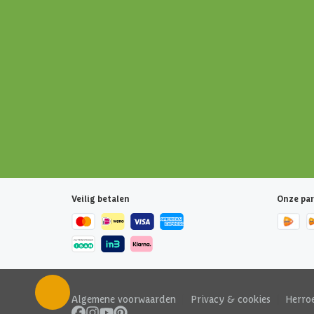
Veilig betalen
Onze par
Algemene voorwaarden
|
Privacy & cookies
|
Herro