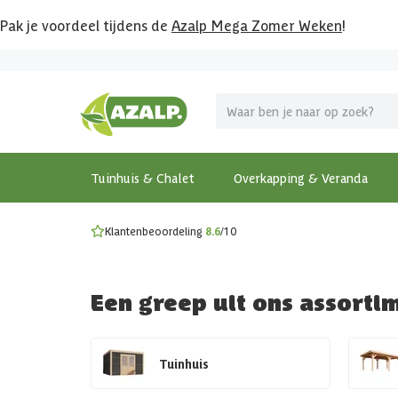
Pak je voordeel tijdens de
Azalp Mega Zomer Weken
!
Vier vakantie in je tuin
MEGA zomer kortingen op overkappingen en tuinhuizen
Gratis wandplankset
Ontdek onze metalen overkappingen
Bekijk de actiemodellen
Ontdek alle tuinhuisjes
Bekijk alle modellen
Tuinhuis & Chalet
Overkapping & Veranda
Klantenbeoordeling
8.6
/10
Een greep uit ons assorti
Tuinhuis