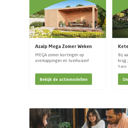
Azalp Mega Zomer Weken
Kete
MEGA zomer kortingen op
Bij a
overkappingen en tuinhuizen!
krijg
t.w.v
Bekijk de actiemodellen
On