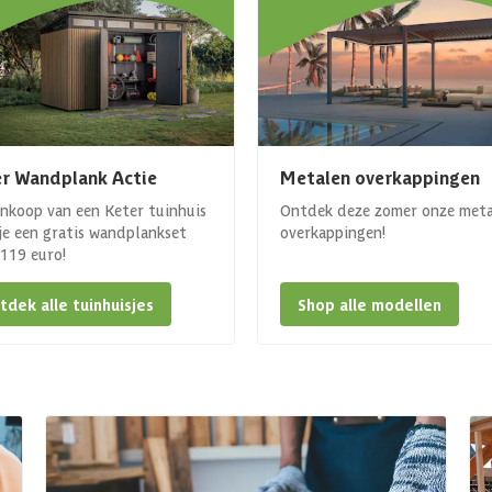
r Wandplank Actie
Metalen overkappingen
ankoop van een Keter tuinhuis
Ontdek deze zomer onze met
 je een gratis wandplankset
overkappingen!
. 119 euro!
tdek alle tuinhuisjes
Shop alle modellen