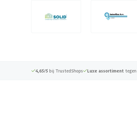
4,65/5
bij TrustedShops
Luxe assortiment
tegen 