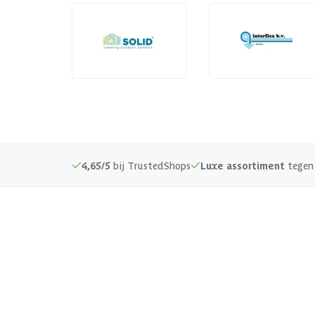
4,65/5
bij TrustedShops
Luxe assortiment
tegen 