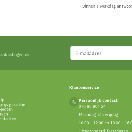
Binnen 1 werkdag antwoo
aanbiedingen en
Klantenservice
alp
Persoonlijk contact
prijs garantie
076 80 801 24
ojecten
rken
Maandag t/m vrijdag
e klanten
10:00 - 12:00 en 13:00 - 16:
Uitgezonderd feestdagen