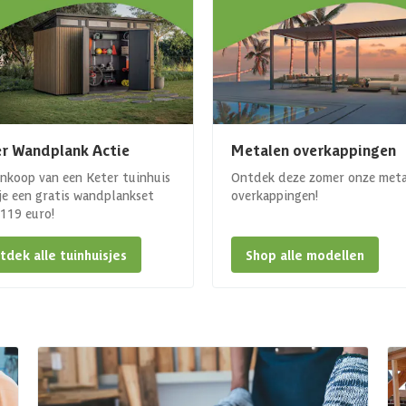
r Wandplank Actie
Metalen overkappingen
ankoop van een Keter tuinhuis
Ontdek deze zomer onze met
 je een gratis wandplankset
overkappingen!
. 119 euro!
tdek alle tuinhuisjes
Shop alle modellen