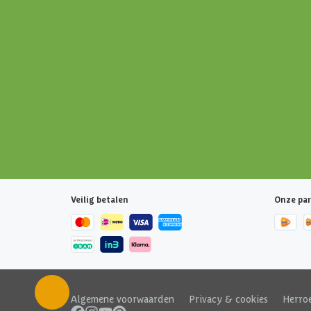
Veilig betalen
Onze par
Algemene voorwaarden
|
Privacy & cookies
|
Herro