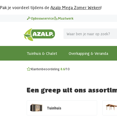
Pak je voordeel tijdens de
Azalp Mega Zomer Weken
!
Vier vakantie in je tuin
Opbouwservice
Maatwerk
MEGA zomer kortingen op overkappingen en tuinhuizen
Gratis wandplankset
Ontdek onze metalen overkappingen
Bekijk de actiemodellen
Ontdek alle tuinhuisjes
Bekijk alle modellen
Tuinhuis & Chalet
Overkapping & Veranda
Klantenbeoordeling
8.6
/10
Een greep uit ons assorti
Tuinhuis