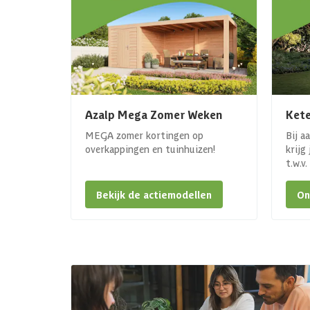
Azalp Mega Zomer Weken
Kete
MEGA zomer kortingen op
Bij a
overkappingen en tuinhuizen!
krijg
t.w.v
Bekijk de actiemodellen
On