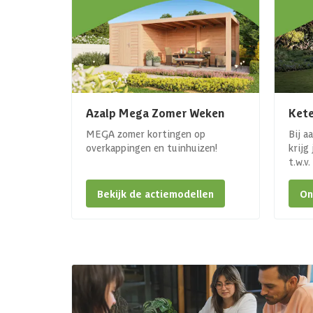
Azalp Mega Zomer Weken
Kete
MEGA zomer kortingen op
Bij a
overkappingen en tuinhuizen!
krijg
t.w.v
Bekijk de actiemodellen
On