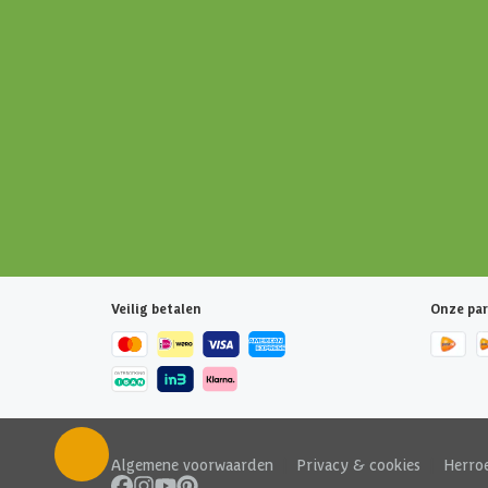
Veilig betalen
Onze par
Algemene voorwaarden
|
Privacy & cookies
|
Herro