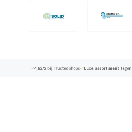
4,65/5
bij TrustedShops
Luxe assortiment
tegen 