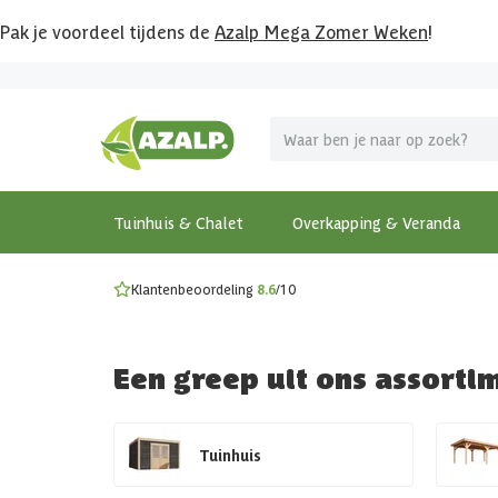
Pak je voordeel tijdens de
Azalp Mega Zomer Weken
!
Vier vakantie in je tuin
MEGA zomer kortingen op overkappingen en tuinhuizen
Gratis wandplankset
Ontdek onze metalen overkappingen
Bekijk de actiemodellen
Ontdek alle tuinhuisjes
Bekijk alle modellen
Tuinhuis & Chalet
Overkapping & Veranda
Klantenbeoordeling
8.6
/10
Een greep uit ons assorti
Tuinhuis