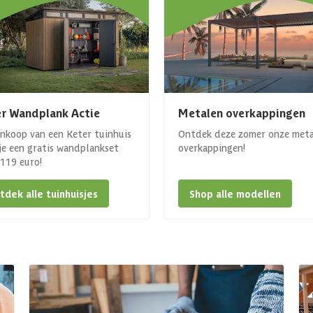
r Wandplank Actie
Metalen overkappingen
ankoop van een Keter tuinhuis
Ontdek deze zomer onze met
 je een gratis wandplankset
overkappingen!
. 119 euro!
tdek alle tuinhuisjes
Shop alle modellen