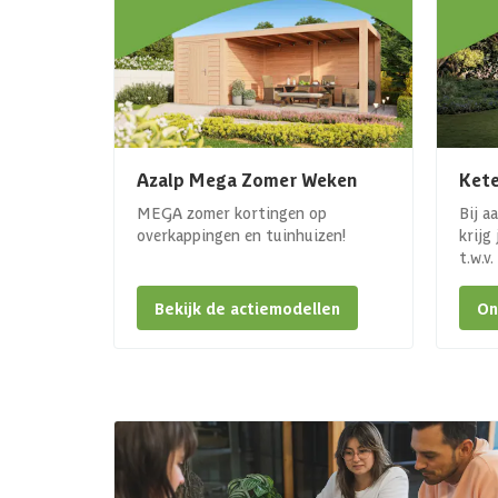
Azalp Mega Zomer Weken
Kete
MEGA zomer kortingen op
Bij a
overkappingen en tuinhuizen!
krijg
t.w.v
Bekijk de actiemodellen
On