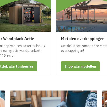
r Wandplank Actie
Metalen overkappingen
ankoop van een Keter tuinhuis
Ontdek deze zomer onze met
 je een gratis wandplankset
overkappingen!
. 119 euro!
tdek alle tuinhuisjes
Shop alle modellen