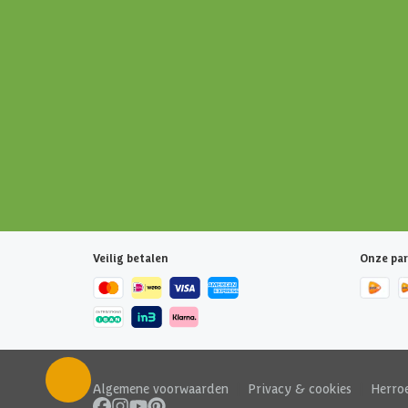
Veilig betalen
Onze par
Algemene voorwaarden
|
Privacy & cookies
|
Herro