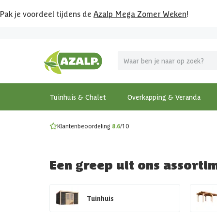
Pak je voordeel tijdens de
Azalp Mega Zomer Weken
!
Vier vakantie in je tuin
MEGA zomer kortingen op overkappingen en tuinhuizen
Gratis wandplankset
Ontdek onze metalen overkappingen
Bekijk de actiemodellen
Ontdek alle tuinhuisjes
Bekijk alle modellen
Tuinhuis & Chalet
Overkapping & Veranda
Klantenbeoordeling
8.6
/10
Een greep uit ons assorti
Tuinhuis