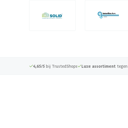
4,65/5
bij TrustedShops
Luxe assortiment
tegen 