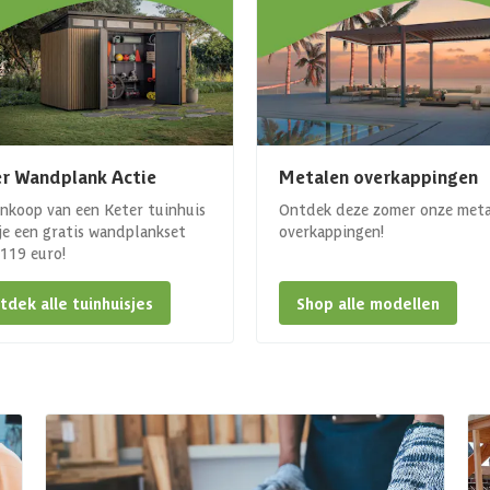
r Wandplank Actie
Metalen overkappingen
ankoop van een Keter tuinhuis
Ontdek deze zomer onze met
 je een gratis wandplankset
overkappingen!
. 119 euro!
tdek alle tuinhuisjes
Shop alle modellen