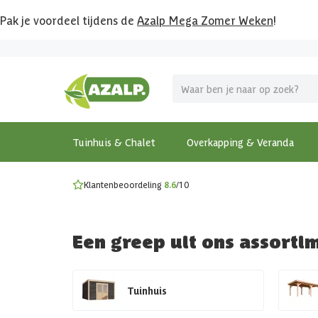
Pak je voordeel tijdens de
Azalp Mega Zomer Weken
!
Vier vakantie in je tuin
MEGA zomer kortingen op overkappingen en tuinhuizen
Gratis wandplankset
Ontdek onze metalen overkappingen
Bekijk de actiemodellen
Ontdek alle tuinhuisjes
Bekijk alle modellen
Tuinhuis & Chalet
Overkapping & Veranda
Klantenbeoordeling
8.6
/10
Een greep uit ons assorti
Tuinhuis