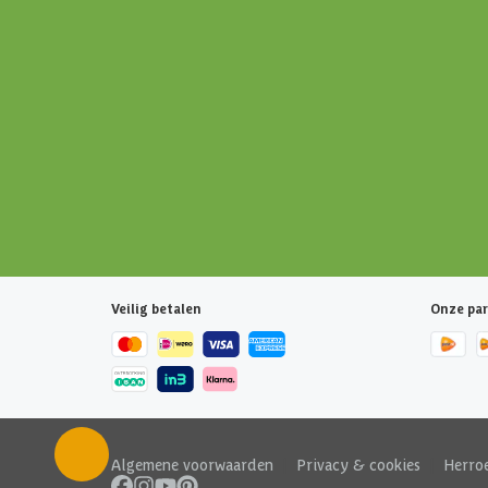
Veilig betalen
Onze par
Algemene voorwaarden
|
Privacy & cookies
|
Herro