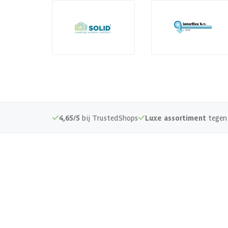
4,65/5
bij TrustedShops
Luxe assortiment
tegen 