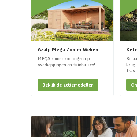
Azalp Mega Zomer Weken
Kete
MEGA zomer kortingen op
Bij a
overkappingen en tuinhuizen!
krijg
t.w.v
Bekijk de actiemodellen
On