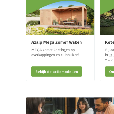
Azalp Mega Zomer Weken
Kete
MEGA zomer kortingen op
Bij a
overkappingen en tuinhuizen!
krijg
t.w.v
Bekijk de actiemodellen
On