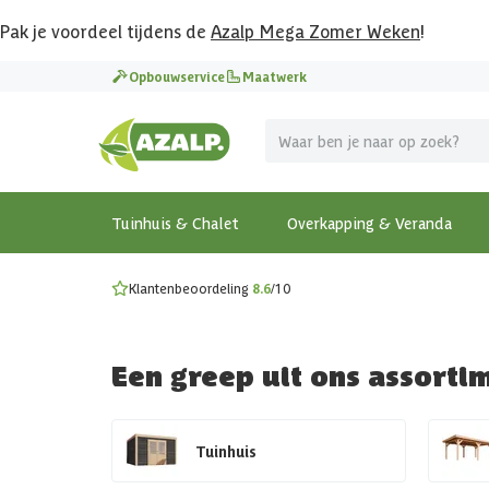
Pak je voordeel tijdens de
Azalp Mega Zomer Weken
!
Vier vakantie in je tuin
Opbouwservice
Maatwerk
MEGA zomer kortingen op overkappingen en tuinhuizen
Gratis wandplankset
Ontdek onze metalen overkappingen
Bekijk de actiemodellen
Ontdek alle tuinhuisjes
Bekijk alle modellen
Tuinhuis & Chalet
Overkapping & Veranda
Klantenbeoordeling
8.6
/10
Een greep uit ons assorti
Tuinhuis