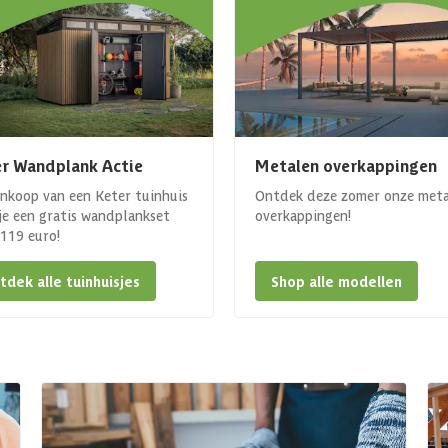
r Wandplank Actie
Metalen overkappingen
ankoop van een Keter tuinhuis
Ontdek deze zomer onze met
 je een gratis wandplankset
overkappingen!
. 119 euro!
tdek alle tuinhuisjes
Shop alle modellen