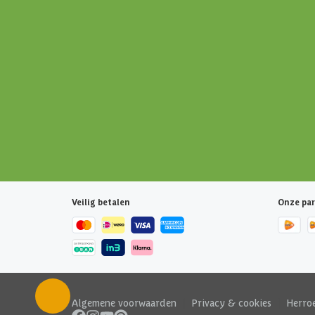
Veilig betalen
Onze par
Algemene voorwaarden
|
Privacy & cookies
|
Herro