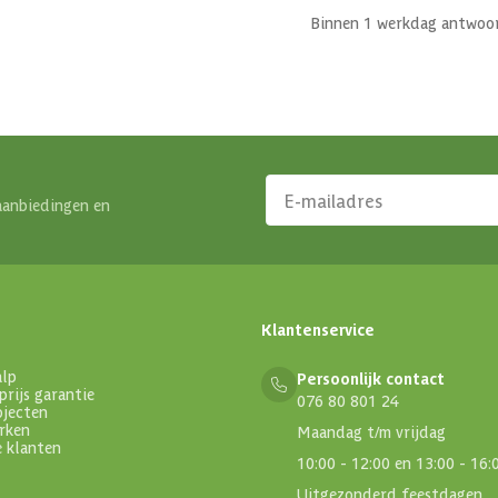
Binnen 1 werkdag antwoo
aanbiedingen en
Klantenservice
alp
Persoonlijk contact
prijs garantie
076 80 801 24
ojecten
rken
Maandag t/m vrijdag
e klanten
10:00 - 12:00 en 13:00 - 16:
Uitgezonderd feestdagen