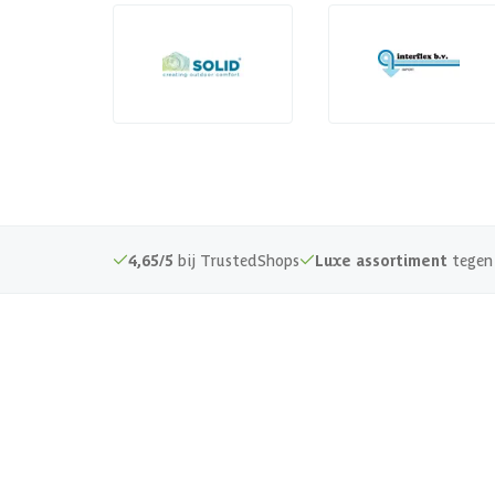
4,65/5
bij TrustedShops
Luxe assortiment
tegen 