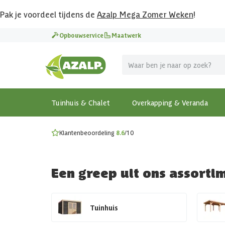
Pak je voordeel tijdens de
Azalp Mega Zomer Weken
!
Vier vakantie in je tuin
Opbouwservice
Maatwerk
MEGA zomer kortingen op overkappingen en tuinhuizen
Gratis wandplankset
Ontdek onze metalen overkappingen
Bekijk de actiemodellen
Ontdek alle tuinhuisjes
Bekijk alle modellen
Tuinhuis & Chalet
Overkapping & Veranda
Klantenbeoordeling
8.6
/10
Een greep uit ons assorti
Tuinhuis