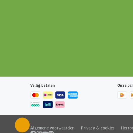
Veilig betalen
Onze par
Algemene voorwaarden
|
Privacy & cookies
|
Herro