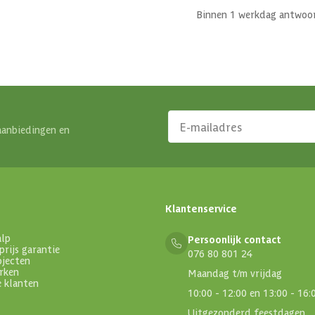
Binnen 1 werkdag antwoo
aanbiedingen en
Klantenservice
alp
Persoonlijk contact
prijs garantie
076 80 801 24
ojecten
rken
Maandag t/m vrijdag
e klanten
10:00 - 12:00 en 13:00 - 16:
Uitgezonderd feestdagen