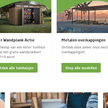
r Wandplank Actie
Metalen overkappingen
ankoop van een Keter tuinhuis
Ontdek deze zomer onze met
 je een gratis wandplankset
overkappingen!
. 119 euro!
tdek alle tuinhuisjes
Shop alle modellen