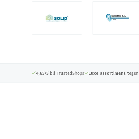
4,65/5
bij TrustedShops
Luxe assortiment
tegen 