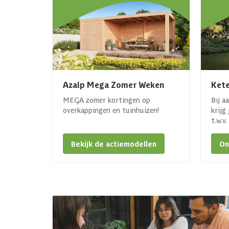
Azalp Mega Zomer Weken
Kete
MEGA zomer kortingen op
Bij a
overkappingen en tuinhuizen!
krijg
t.w.v
Bekijk de actiemodellen
On