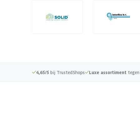
4,65/5
bij TrustedShops
Luxe assortiment
tegen 