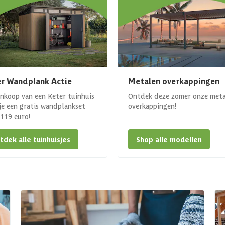
r Wandplank Actie
Metalen overkappingen
ankoop van een Keter tuinhuis
Ontdek deze zomer onze met
 je een gratis wandplankset
overkappingen!
. 119 euro!
tdek alle tuinhuisjes
Shop alle modellen