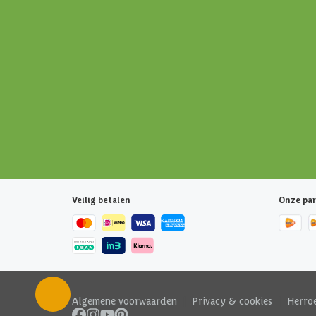
Veilig betalen
Onze par
Algemene voorwaarden
|
Privacy & cookies
|
Herro