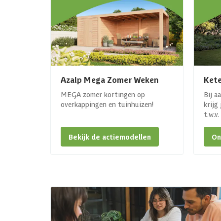
Azalp Mega Zomer Weken
Kete
MEGA zomer kortingen op
Bij a
overkappingen en tuinhuizen!
krijg
t.w.v
Bekijk de actiemodellen
On