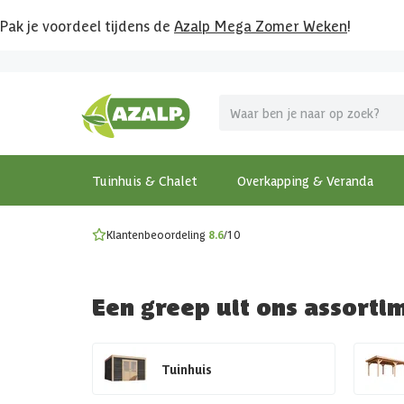
Pak je voordeel tijdens de
Azalp Mega Zomer Weken
!
Vier vakantie in je tuin
MEGA zomer kortingen op overkappingen en tuinhuizen
Gratis wandplankset
Ontdek onze metalen overkappingen
Bekijk de actiemodellen
Ontdek alle tuinhuisjes
Bekijk alle modellen
Tuinhuis & Chalet
Overkapping & Veranda
Klantenbeoordeling
8.6
/10
Een greep uit ons assorti
Tuinhuis