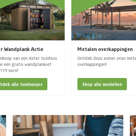
r Wandplank Actie
Metalen overkappingen
ankoop van een Keter tuinhuis
Ontdek deze zomer onze met
 je een gratis wandplankset
overkappingen!
. 119 euro!
tdek alle tuinhuisjes
Shop alle modellen