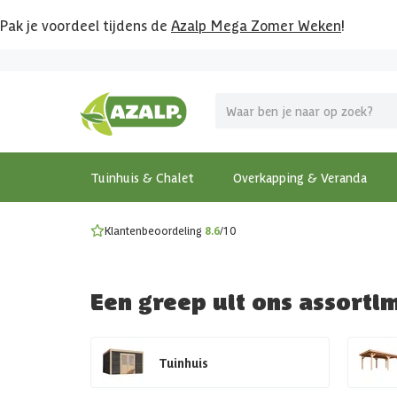
Pak je voordeel tijdens de
Azalp Mega Zomer Weken
!
Vier vakantie in je tuin
MEGA zomer kortingen op overkappingen en tuinhuizen
Gratis wandplankset
Ontdek onze metalen overkappingen
Bekijk de actiemodellen
Ontdek alle tuinhuisjes
Bekijk alle modellen
Tuinhuis & Chalet
Overkapping & Veranda
Klantenbeoordeling
8.6
/10
Een greep uit ons assorti
Tuinhuis