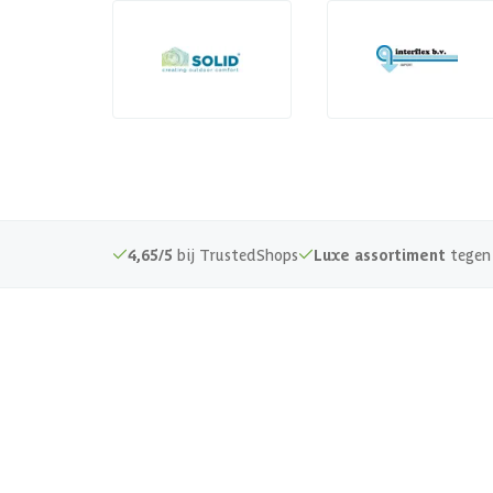
4,65/5
bij TrustedShops
Luxe assortiment
tegen 