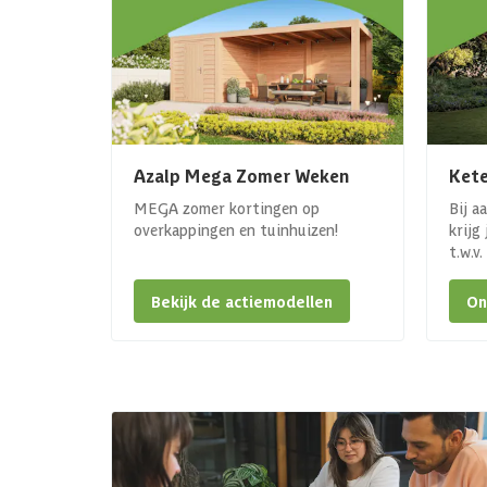
Azalp Mega Zomer Weken
Kete
MEGA zomer kortingen op
Bij a
overkappingen en tuinhuizen!
krijg
t.w.v
Bekijk de actiemodellen
On