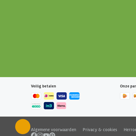
Veilig betalen
Onze par
Algemene voorwaarden
|
Privacy & cookies
|
Herro