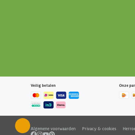
Veilig betalen
Onze par
Algemene voorwaarden
|
Privacy & cookies
|
Herro