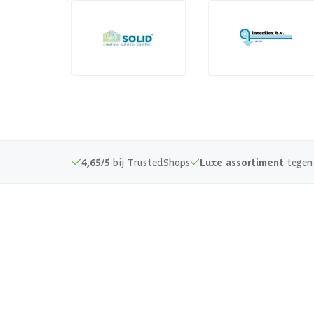
4,65/5
bij TrustedShops
Luxe assortiment
tegen 