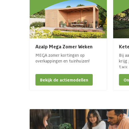
Azalp Mega Zomer Weken
Kete
MEGA zomer kortingen op
Bij a
overkappingen en tuinhuizen!
krijg
t.w.v
Bekijk de actiemodellen
On