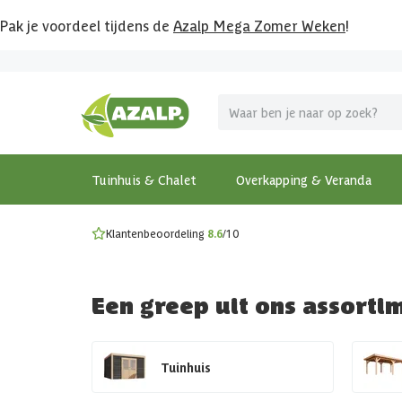
Pak je voordeel tijdens de
Azalp Mega Zomer Weken
!
Vier vakantie in je tuin
MEGA zomer kortingen op overkappingen en tuinhuizen
Gratis wandplankset
Ontdek onze metalen overkappingen
Bekijk de actiemodellen
Ontdek alle tuinhuisjes
Bekijk alle modellen
Tuinhuis & Chalet
Overkapping & Veranda
Klantenbeoordeling
8.6
/10
Een greep uit ons assorti
Tuinhuis