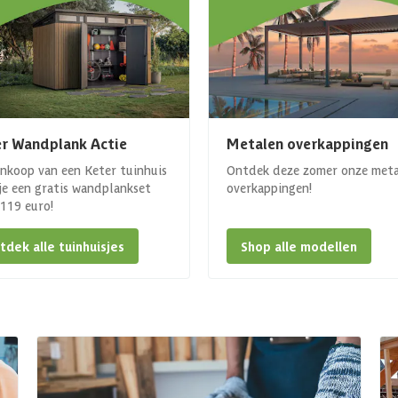
r Wandplank Actie
Metalen overkappingen
ankoop van een Keter tuinhuis
Ontdek deze zomer onze met
 je een gratis wandplankset
overkappingen!
. 119 euro!
tdek alle tuinhuisjes
Shop alle modellen