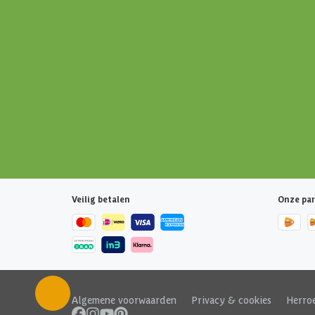
Veilig betalen
Onze par
Algemene voorwaarden
|
Privacy & cookies
|
Herro