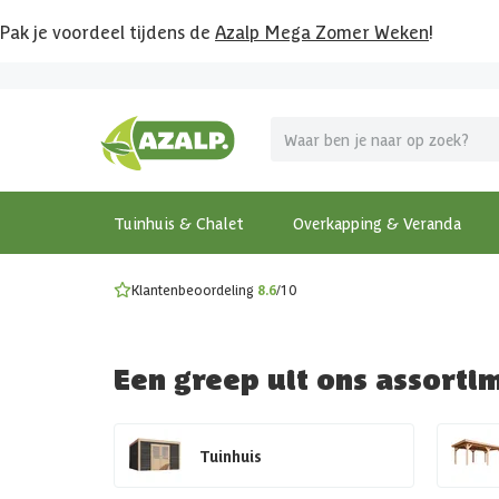
Pak je voordeel tijdens de
Azalp Mega Zomer Weken
!
Vier vakantie in je tuin
MEGA zomer kortingen op overkappingen en tuinhuizen
Gratis wandplankset
Ontdek onze metalen overkappingen
Bekijk de actiemodellen
Ontdek alle tuinhuisjes
Bekijk alle modellen
Tuinhuis & Chalet
Overkapping & Veranda
Klantenbeoordeling
8.6
/10
Een greep uit ons assorti
Tuinhuis