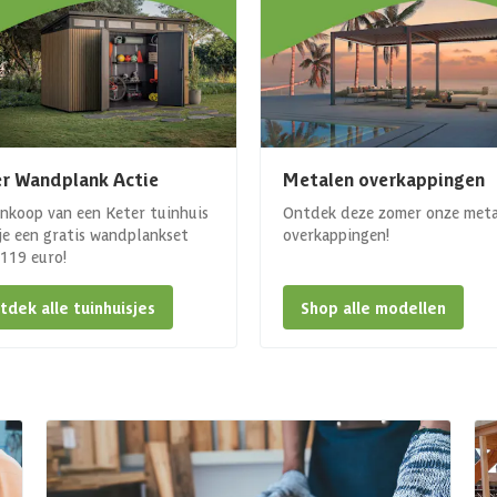
r Wandplank Actie
Metalen overkappingen
ankoop van een Keter tuinhuis
Ontdek deze zomer onze met
 je een gratis wandplankset
overkappingen!
. 119 euro!
tdek alle tuinhuisjes
Shop alle modellen