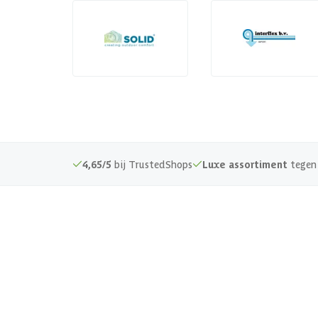
4,65/5
bij TrustedShops
Luxe assortiment
tegen 