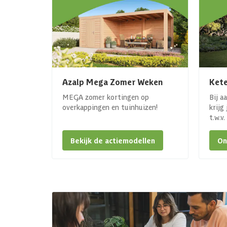
Azalp Mega Zomer Weken
Kete
MEGA zomer kortingen op
Bij a
overkappingen en tuinhuizen!
krijg
t.w.v
Bekijk de actiemodellen
On