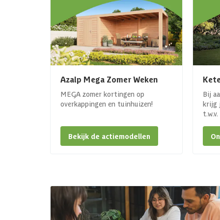
Azalp Mega Zomer Weken
Kete
MEGA zomer kortingen op
Bij a
overkappingen en tuinhuizen!
krijg
t.w.v
Bekijk de actiemodellen
On