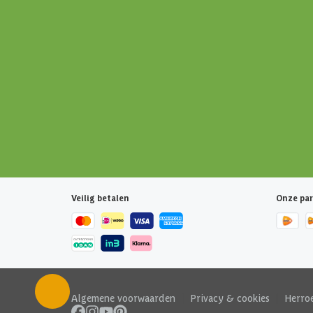
Veilig betalen
Onze par
Algemene voorwaarden
|
Privacy & cookies
|
Herro