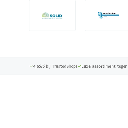
4,65/5
bij TrustedShops
Luxe assortiment
tegen 