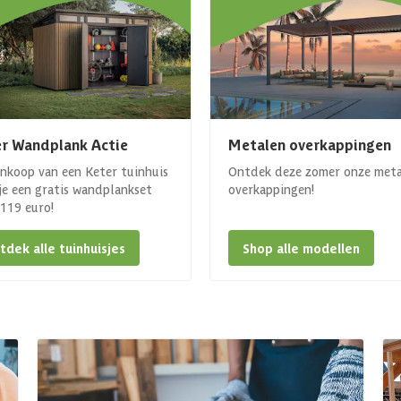
r Wandplank Actie
Metalen overkappingen
ankoop van een Keter tuinhuis
Ontdek deze zomer onze met
 je een gratis wandplankset
overkappingen!
. 119 euro!
tdek alle tuinhuisjes
Shop alle modellen