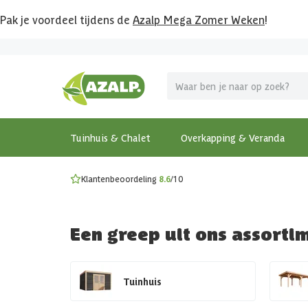
Pak je voordeel tijdens de
Azalp Mega Zomer Weken
!
Vier vakantie in je tuin
MEGA zomer kortingen op overkappingen en tuinhuizen
Gratis wandplankset
Ontdek onze metalen overkappingen
Bekijk de actiemodellen
Ontdek alle tuinhuisjes
Bekijk alle modellen
Tuinhuis & Chalet
Overkapping & Veranda
Klantenbeoordeling
8.6
/10
Een greep uit ons assorti
Tuinhuis