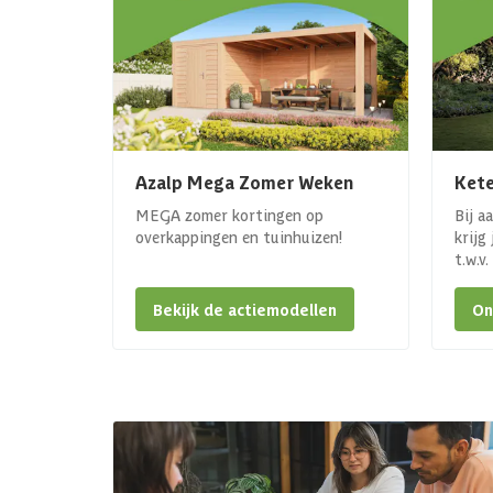
Azalp Mega Zomer Weken
Kete
MEGA zomer kortingen op
Bij a
overkappingen en tuinhuizen!
krijg
t.w.v
Bekijk de actiemodellen
On