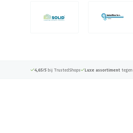
4,65/5
bij TrustedShops
Luxe assortiment
tegen 