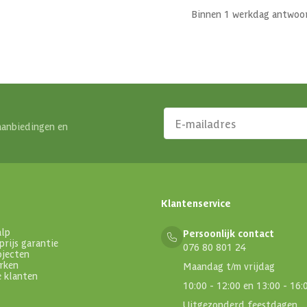
Binnen 1 werkdag antwoo
aanbiedingen en
Klantenservice
alp
Persoonlijk contact
prijs garantie
076 80 801 24
ojecten
rken
Maandag t/m vrijdag
e klanten
10:00 - 12:00 en 13:00 - 16:
Uitgezonderd feestdagen