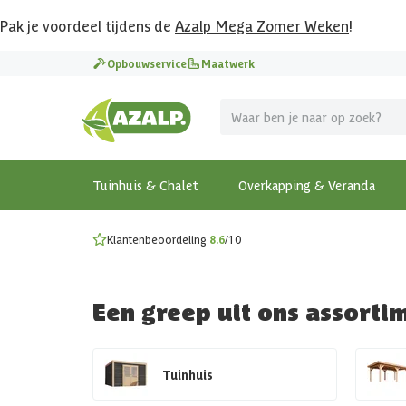
Pak je voordeel tijdens de
Azalp Mega Zomer Weken
!
Vier vakantie in je tuin
Opbouwservice
Maatwerk
MEGA zomer kortingen op overkappingen en tuinhuizen
Gratis wandplankset
Ontdek onze metalen overkappingen
Bekijk de actiemodellen
Ontdek alle tuinhuisjes
Bekijk alle modellen
Tuinhuis & Chalet
Overkapping & Veranda
Klantenbeoordeling
8.6
/10
Een greep uit ons assorti
Tuinhuis