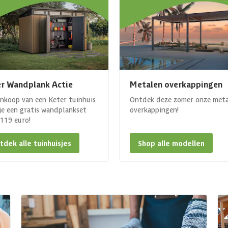
r Wandplank Actie
Metalen overkappingen
ankoop van een Keter tuinhuis
Ontdek deze zomer onze met
 je een gratis wandplankset
overkappingen!
. 119 euro!
tdek alle tuinhuisjes
Shop alle modellen