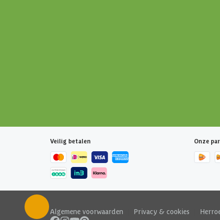
Veilig betalen
Onze par
Algemene voorwaarden
|
Privacy & cookies
|
Herro