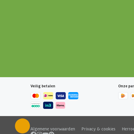
Veilig betalen
Onze par
Algemene voorwaarden
|
Privacy & cookies
|
Herro