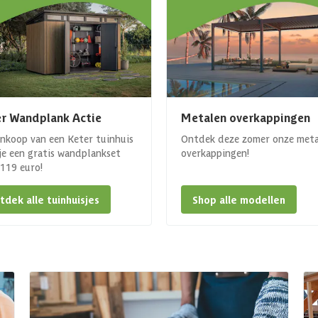
r Wandplank Actie
Metalen overkappingen
ankoop van een Keter tuinhuis
Ontdek deze zomer onze met
 je een gratis wandplankset
overkappingen!
. 119 euro!
tdek alle tuinhuisjes
Shop alle modellen