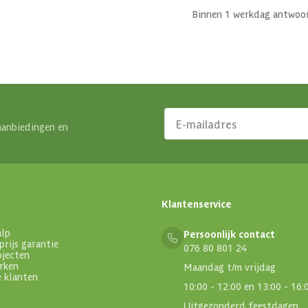
Binnen 1 werkdag antwoo
aanbiedingen en
Klantenservice
alp
Persoonlijk contact
prijs garantie
076 80 801 24
ojecten
rken
Maandag t/m vrijdag
e klanten
10:00 - 12:00 en 13:00 - 16:
Uitgezonderd feestdagen