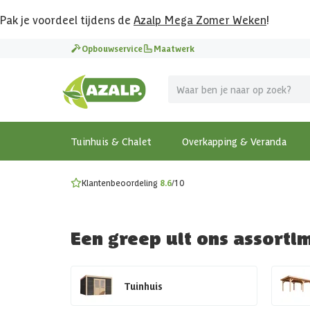
Pak je voordeel tijdens de
Azalp Mega Zomer Weken
!
Vier vakantie in je tuin
Opbouwservice
Maatwerk
MEGA zomer kortingen op overkappingen en tuinhuizen
Gratis wandplankset
Ontdek onze metalen overkappingen
Bekijk de actiemodellen
Ontdek alle tuinhuisjes
Bekijk alle modellen
Tuinhuis & Chalet
Overkapping & Veranda
Klantenbeoordeling
8.6
/10
Een greep uit ons assorti
Tuinhuis