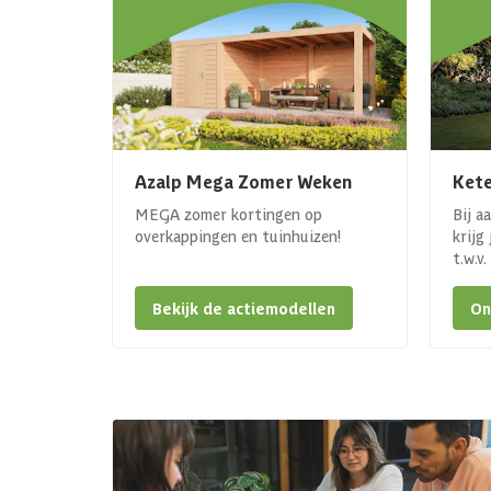
Azalp Mega Zomer Weken
Kete
MEGA zomer kortingen op
Bij a
overkappingen en tuinhuizen!
krijg
t.w.v
Bekijk de actiemodellen
On