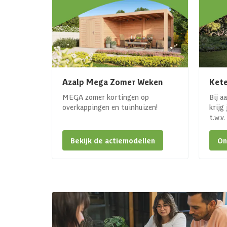
Azalp Mega Zomer Weken
Kete
MEGA zomer kortingen op
Bij a
overkappingen en tuinhuizen!
krijg
t.w.v
Bekijk de actiemodellen
On