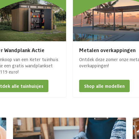
r Wandplank Actie
Metalen overkappingen
ankoop van een Keter tuinhuis
Ontdek deze zomer onze met
 je een gratis wandplankset
overkappingen!
. 119 euro!
tdek alle tuinhuisjes
Shop alle modellen