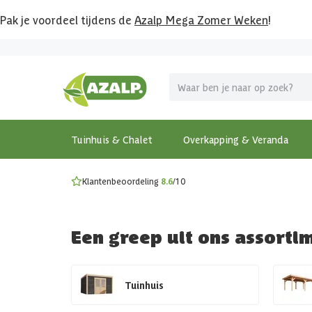
Pak je voordeel tijdens de
Azalp Mega Zomer Weken
!
Vier vakantie in je tuin
MEGA zomer kortingen op overkappingen en tuinhuizen
Gratis wandplankset
Ontdek onze metalen overkappingen
Bekijk de actiemodellen
Ontdek alle tuinhuisjes
Bekijk alle modellen
Tuinhuis & Chalet
Overkapping & Veranda
Klantenbeoordeling
8.6
/10
Een greep uit ons assorti
Tuinhuis