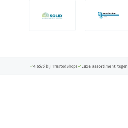
4,65/5
bij TrustedShops
Luxe assortiment
tegen 