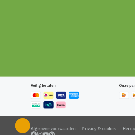
Veilig betalen
Onze par
Algemene voorwaarden
|
Privacy & cookies
|
Herro