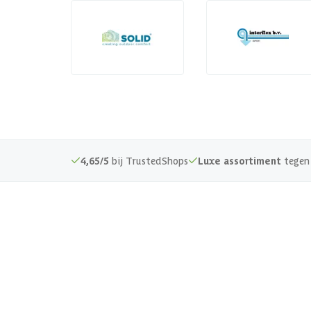
4,65/5
bij TrustedShops
Luxe assortiment
tegen 