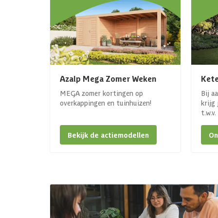
Azalp Mega Zomer Weken
Kete
MEGA zomer kortingen op
Bij a
overkappingen en tuinhuizen!
krijg
t.w.v
Bekijk de actiemodellen
On