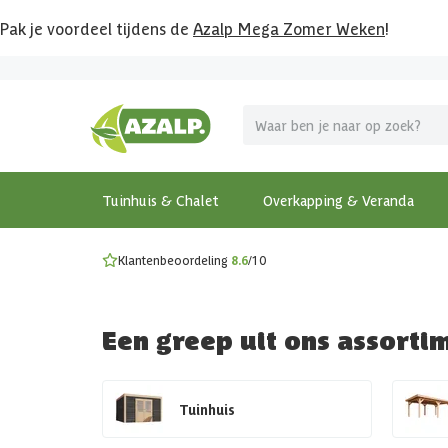
Pak je voordeel tijdens de
Azalp Mega Zomer Weken
!
Vier vakantie in je tuin
MEGA zomer kortingen op overkappingen en tuinhuizen
Gratis wandplankset
Ontdek onze metalen overkappingen
Bekijk de actiemodellen
Ontdek alle tuinhuisjes
Bekijk alle modellen
Tuinhuis & Chalet
Overkapping & Veranda
Klantenbeoordeling
8.6
/10
Een greep uit ons assorti
Tuinhuis