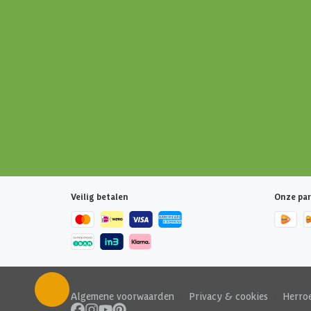
Veilig betalen
Onze par
Algemene voorwaarden
|
Privacy & cookies
|
Herro