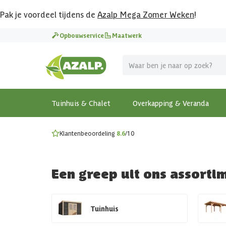
Pak je voordeel tijdens de
Azalp Mega Zomer Weken
!
Vier vakantie in je tuin
Opbouwservice
Maatwerk
MEGA zomer kortingen op overkappingen en tuinhuizen
Gratis wandplankset
Ontdek onze metalen overkappingen
Bekijk de actiemodellen
Ontdek alle tuinhuisjes
Bekijk alle modellen
Tuinhuis & Chalet
Overkapping & Veranda
Klantenbeoordeling
8.6
/10
Een greep uit ons assorti
Tuinhuis