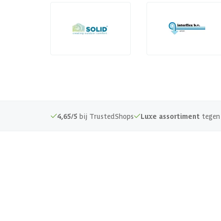
4,65/5
bij TrustedShops
Luxe assortiment
tegen 