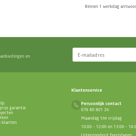
Binnen 1 werkdag antwoo
aanbiedingen en
Klantenservice
alp
Persoonlijk contact
prijs garantie
076 80 801 24
ojecten
rken
Maandag t/m vrijdag
e klanten
10:00 - 12:00 en 13:00 - 16:
Uitgezonderd feestdagen