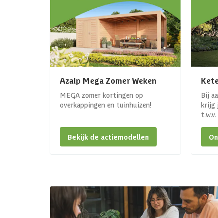
Azalp Mega Zomer Weken
Kete
MEGA zomer kortingen op
Bij a
overkappingen en tuinhuizen!
krijg
t.w.v
Bekijk de actiemodellen
On