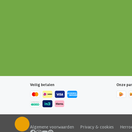
Veilig betalen
Onze par
Algemene voorwaarden
|
Privacy & cookies
|
Herro