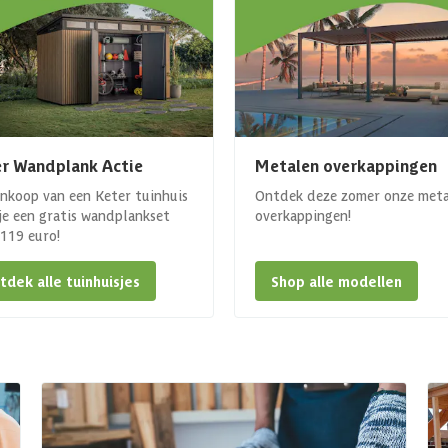
r Wandplank Actie
Metalen overkappingen
ankoop van een Keter tuinhuis
Ontdek deze zomer onze met
 je een gratis wandplankset
overkappingen!
. 119 euro!
tdek alle tuinhuisjes
Shop alle modellen