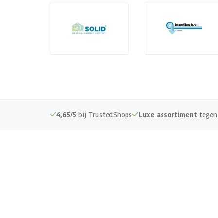
4,65/5
bij TrustedShops
Luxe assortiment
tegen 