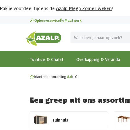
Pak je voordeel tijdens de
Azalp Mega Zomer Weken
!
Vier vakantie in je tuin
Opbouwservice
Maatwerk
MEGA zomer kortingen op overkappingen en tuinhuizen
Gratis wandplankset
Ontdek onze metalen overkappingen
Bekijk de actiemodellen
Ontdek alle tuinhuisjes
Bekijk alle modellen
Tuinhuis & Chalet
Overkapping & Veranda
Klantenbeoordeling
8.6
/10
Een greep uit ons assorti
Tuinhuis