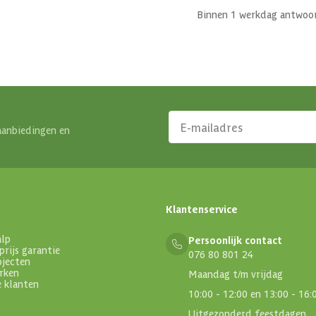
Binnen 1 werkdag antwoo
aanbiedingen en
Klantenservice
alp
Persoonlijk contact
prijs garantie
076 80 801 24
ojecten
rken
Maandag t/m vrijdag
e klanten
10:00 - 12:00 en 13:00 - 16:
Uitgezonderd feestdagen