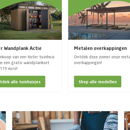
r Wandplank Actie
Metalen overkappingen
ankoop van een Keter tuinhuis
Ontdek deze zomer onze met
 je een gratis wandplankset
overkappingen!
. 119 euro!
tdek alle tuinhuisjes
Shop alle modellen