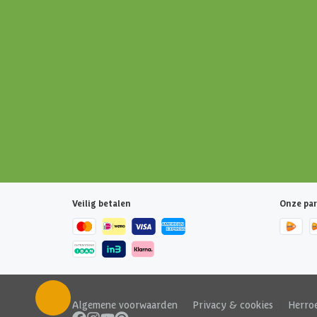
Veilig betalen
Onze par
Algemene voorwaarden
|
Privacy & cookies
|
Herro