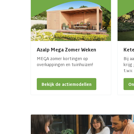
Azalp Mega Zomer Weken
Kete
MEGA zomer kortingen op
Bij a
overkappingen en tuinhuizen!
krijg
t.w.v
Bekijk de actiemodellen
On