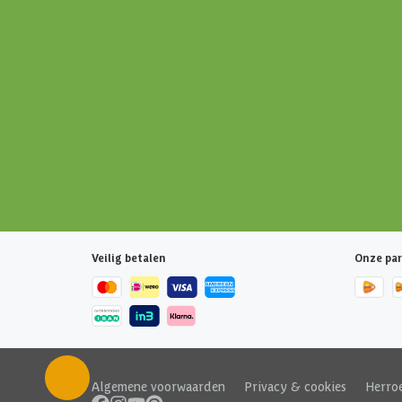
Veilig betalen
Onze par
Algemene voorwaarden
|
Privacy & cookies
|
Herro