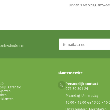
Binnen 1 werkdag antwoo
aanbiedingen en
Klantenservice
alp
Persoonlijk contact
prijs garantie
076 80 801 24
ojecten
rken
Maandag t/m vrijdag
e klanten
10:00 - 12:00 en 13:00 - 16:
Uitgezonderd feestdagen