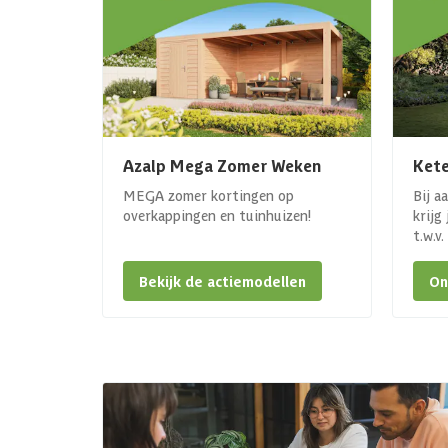
Azalp Mega Zomer Weken
Kete
MEGA zomer kortingen op
Bij a
overkappingen en tuinhuizen!
krijg
t.w.v
Bekijk de actiemodellen
On