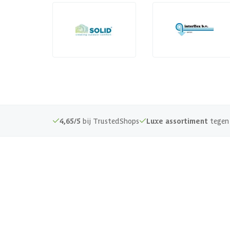
4,65/5
bij TrustedShops
Luxe assortiment
tegen 