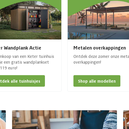
r Wandplank Actie
Metalen overkappingen
ankoop van een Keter tuinhuis
Ontdek deze zomer onze met
 je een gratis wandplankset
overkappingen!
. 119 euro!
tdek alle tuinhuisjes
Shop alle modellen