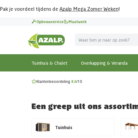
Pak je voordeel tijdens de
Azalp Mega Zomer Weken
!
Vier vakantie in je tuin
Opbouwservice
Maatwerk
MEGA zomer kortingen op overkappingen en tuinhuizen
Gratis wandplankset
Ontdek onze metalen overkappingen
Bekijk de actiemodellen
Ontdek alle tuinhuisjes
Bekijk alle modellen
Tuinhuis & Chalet
Overkapping & Veranda
Klantenbeoordeling
8.6
/10
Een greep uit ons assorti
Tuinhuis