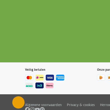
Veilig betalen
Onze par
Algemene voorwaarden
|
Privacy & cookies
|
Herro