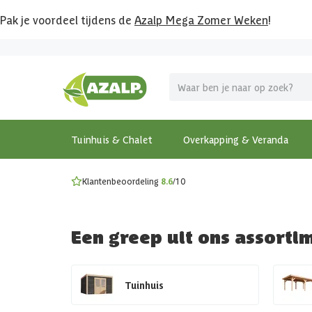
Pak je voordeel tijdens de
Azalp Mega Zomer Weken
!
Vier vakantie in je tuin
MEGA zomer kortingen op overkappingen en tuinhuizen
Gratis wandplankset
Ontdek onze metalen overkappingen
Bekijk de actiemodellen
Ontdek alle tuinhuisjes
Bekijk alle modellen
Tuinhuis & Chalet
Overkapping & Veranda
Klantenbeoordeling
8.6
/10
Een greep uit ons assorti
Tuinhuis