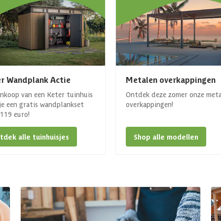
r Wandplank Actie
Metalen overkappingen
ankoop van een Keter tuinhuis
Ontdek deze zomer onze met
 je een gratis wandplankset
overkappingen!
. 119 euro!
tdek alle tuinhuisjes
Shop alle modellen