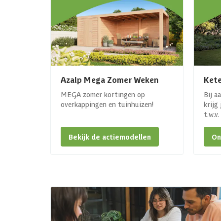
Azalp Mega Zomer Weken
Kete
MEGA zomer kortingen op
Bij a
overkappingen en tuinhuizen!
krijg
t.w.v
Bekijk de actiemodellen
On