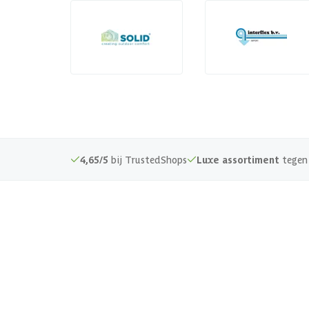
4,65/5
bij TrustedShops
Luxe assortiment
tegen 