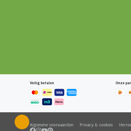
Veilig betalen
Onze par
Algemene voorwaarden
|
Privacy & cookies
|
Herro