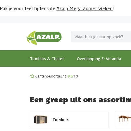
Pak je voordeel tijdens de
Azalp Mega Zomer Weken
!
Vier vakantie in je tuin
MEGA zomer kortingen op overkappingen en tuinhuizen
Gratis wandplankset
Ontdek onze metalen overkappingen
Bekijk de actiemodellen
Ontdek alle tuinhuisjes
Bekijk alle modellen
Tuinhuis & Chalet
Overkapping & Veranda
Klantenbeoordeling
8.6
/10
Een greep uit ons assorti
Tuinhuis