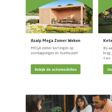
Azalp Mega Zomer Weken
Kete
MEGA zomer kortingen op
Bij a
overkappingen en tuinhuizen!
krijg
t.w.v
Bekijk de actiemodellen
On