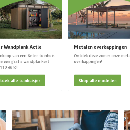
r Wandplank Actie
Metalen overkappingen
ankoop van een Keter tuinhuis
Ontdek deze zomer onze met
 je een gratis wandplankset
overkappingen!
. 119 euro!
tdek alle tuinhuisjes
Shop alle modellen