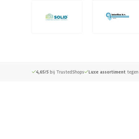
4,65/5
bij TrustedShops
Luxe assortiment
tegen 