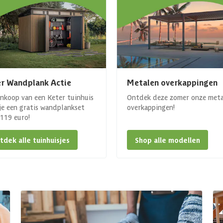
r Wandplank Actie
Metalen overkappingen
ankoop van een Keter tuinhuis
Ontdek deze zomer onze met
 je een gratis wandplankset
overkappingen!
. 119 euro!
tdek alle tuinhuisjes
Shop alle modellen