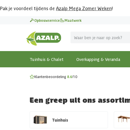
Pak je voordeel tijdens de
Azalp Mega Zomer Weken
!
Vier vakantie in je tuin
Opbouwservice
Maatwerk
MEGA zomer kortingen op overkappingen en tuinhuizen
Gratis wandplankset
Ontdek onze metalen overkappingen
Bekijk de actiemodellen
Ontdek alle tuinhuisjes
Bekijk alle modellen
Tuinhuis & Chalet
Overkapping & Veranda
Klantenbeoordeling
8.6
/10
Een greep uit ons assorti
Tuinhuis