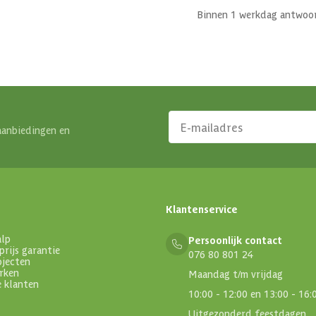
Binnen 1 werkdag antwoo
aanbiedingen en
Klantenservice
alp
Persoonlijk contact
prijs garantie
076 80 801 24
ojecten
rken
Maandag t/m vrijdag
e klanten
10:00 - 12:00 en 13:00 - 16:
Uitgezonderd feestdagen