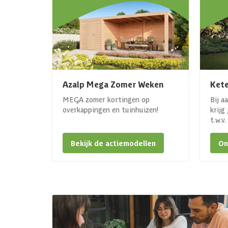
Azalp Mega Zomer Weken
Kete
MEGA zomer kortingen op
Bij a
overkappingen en tuinhuizen!
krijg
t.w.v
Bekijk de actiemodellen
On