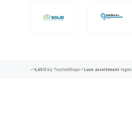
4,65/5
bij TrustedShops
Luxe assortiment
tegen 