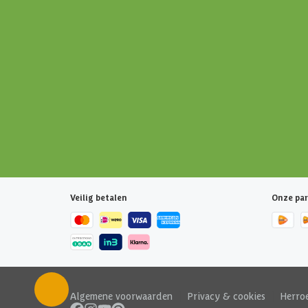
Veilig betalen
Onze par
Algemene voorwaarden
|
Privacy & cookies
|
Herro