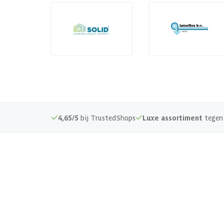
4,65/5
bij TrustedShops
Luxe assortiment
tegen 