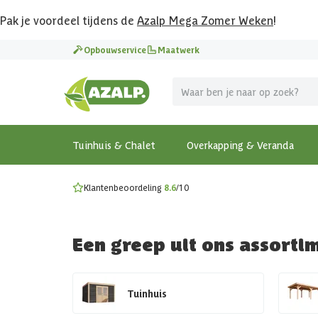
Pak je voordeel tijdens de
Azalp Mega Zomer Weken
!
Vier vakantie in je tuin
Opbouwservice
Maatwerk
MEGA zomer kortingen op overkappingen en tuinhuizen
Gratis wandplankset
Ontdek onze metalen overkappingen
Bekijk de actiemodellen
Ontdek alle tuinhuisjes
Bekijk alle modellen
Tuinhuis & Chalet
Overkapping & Veranda
Klantenbeoordeling
8.6
/10
Een greep uit ons assorti
Tuinhuis