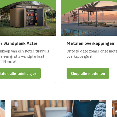
r Wandplank Actie
Metalen overkappingen
ankoop van een Keter tuinhuis
Ontdek deze zomer onze met
 je een gratis wandplankset
overkappingen!
. 119 euro!
tdek alle tuinhuisjes
Shop alle modellen