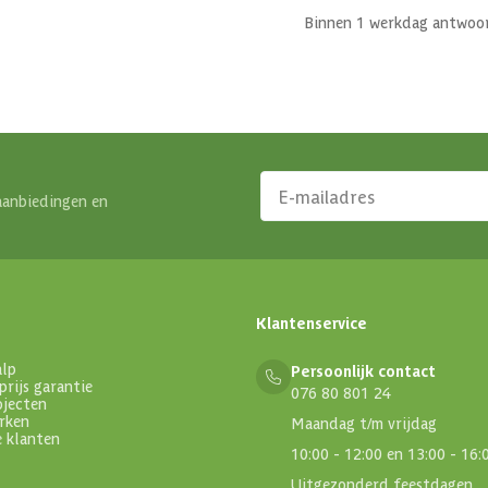
Binnen 1 werkdag antwoo
aanbiedingen en
Klantenservice
alp
Persoonlijk contact
prijs garantie
076 80 801 24
ojecten
rken
Maandag t/m vrijdag
e klanten
10:00 - 12:00 en 13:00 - 16:
Uitgezonderd feestdagen