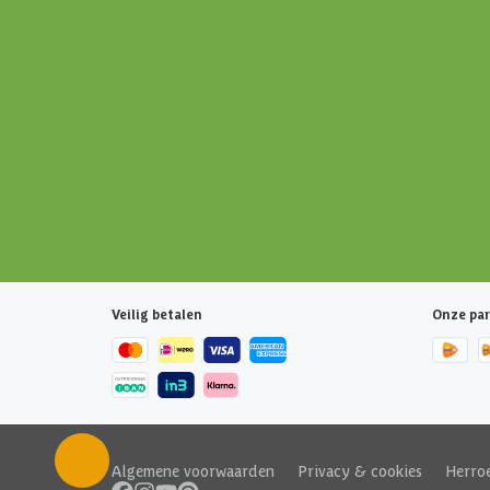
Veilig betalen
Onze par
Algemene voorwaarden
|
Privacy & cookies
|
Herro