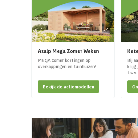
Azalp Mega Zomer Weken
Kete
MEGA zomer kortingen op
Bij a
overkappingen en tuinhuizen!
krijg
t.w.v
Bekijk de actiemodellen
On