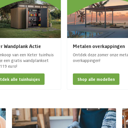
r Wandplank Actie
Metalen overkappingen
ankoop van een Keter tuinhuis
Ontdek deze zomer onze met
 je een gratis wandplankset
overkappingen!
. 119 euro!
tdek alle tuinhuisjes
Shop alle modellen