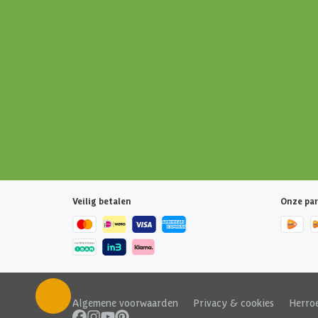
Veilig betalen
Onze par
Algemene voorwaarden
|
Privacy & cookies
|
Herro