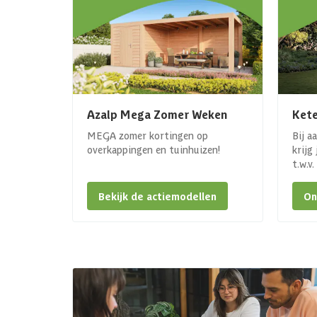
Azalp Mega Zomer Weken
Kete
MEGA zomer kortingen op
Bij a
overkappingen en tuinhuizen!
krijg
t.w.v
Bekijk de actiemodellen
On