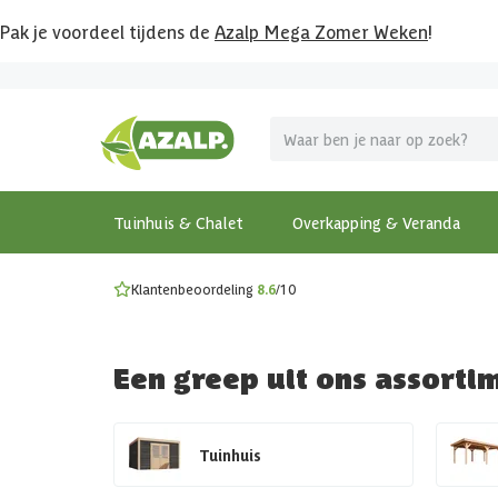
Pak je voordeel tijdens de
Azalp Mega Zomer Weken
!
Vier vakantie in je tuin
MEGA zomer kortingen op overkappingen en tuinhuizen
Gratis wandplankset
Ontdek onze metalen overkappingen
Bekijk de actiemodellen
Ontdek alle tuinhuisjes
Bekijk alle modellen
Tuinhuis & Chalet
Overkapping & Veranda
Klantenbeoordeling
8.6
/10
Een greep uit ons assorti
Tuinhuis