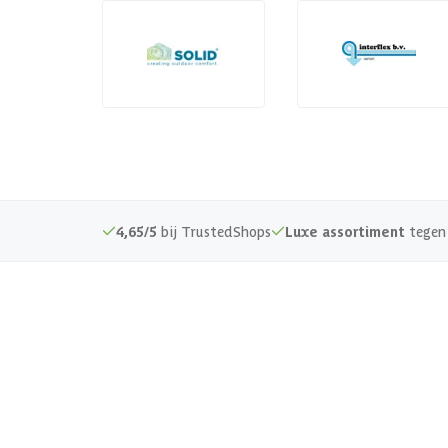
4,65/5
bij TrustedShops
Luxe assortiment
tegen 