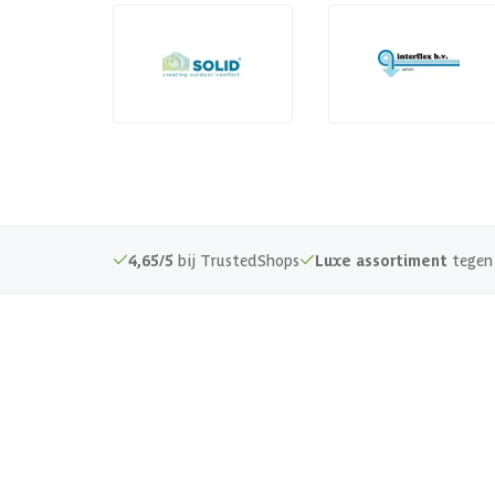
4,65/5
bij TrustedShops
Luxe assortiment
tegen 