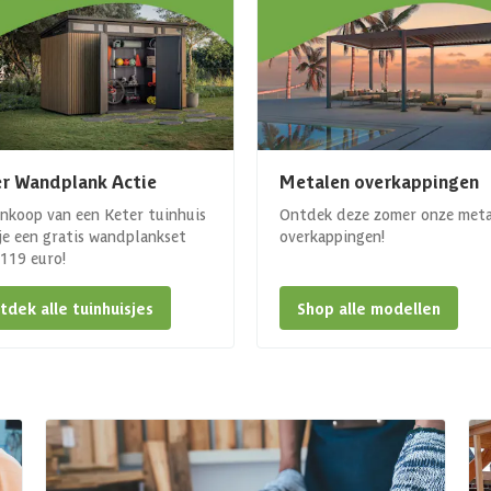
r Wandplank Actie
Metalen overkappingen
ankoop van een Keter tuinhuis
Ontdek deze zomer onze met
 je een gratis wandplankset
overkappingen!
. 119 euro!
tdek alle tuinhuisjes
Shop alle modellen