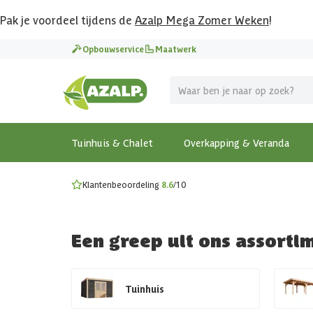
Pak je voordeel tijdens de
Azalp Mega Zomer Weken
!
Vier vakantie in je tuin
Opbouwservice
Maatwerk
MEGA zomer kortingen op overkappingen en tuinhuizen
Gratis wandplankset
Ontdek onze metalen overkappingen
Bekijk de actiemodellen
Ontdek alle tuinhuisjes
Bekijk alle modellen
Tuinhuis & Chalet
Overkapping & Veranda
Klantenbeoordeling
8.6
/10
Een greep uit ons assorti
Tuinhuis