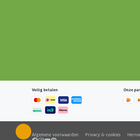
Veilig betalen
Onze par
Algemene voorwaarden
|
Privacy & cookies
|
Herro