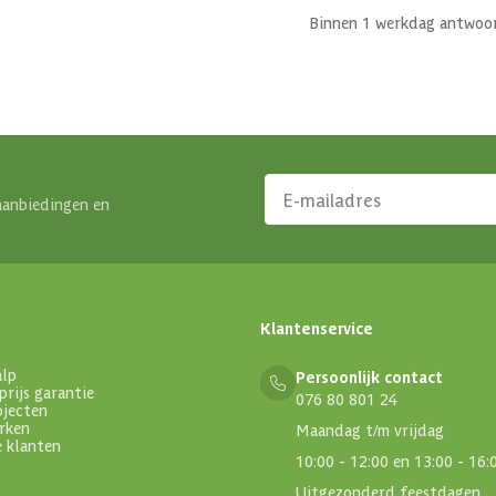
Binnen 1 werkdag antwoo
aanbiedingen en
Klantenservice
alp
Persoonlijk contact
prijs garantie
076 80 801 24
ojecten
rken
Maandag t/m vrijdag
e klanten
10:00 - 12:00 en 13:00 - 16:
Uitgezonderd feestdagen