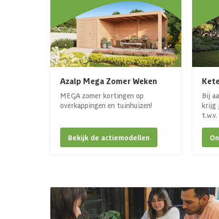
Azalp Mega Zomer Weken
Kete
MEGA zomer kortingen op
Bij a
overkappingen en tuinhuizen!
krijg
t.w.v
Bekijk de actiemodellen
On