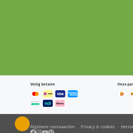
Veilig betalen
Onze par
Algemene voorwaarden
|
Privacy & cookies
|
Herro