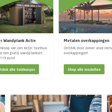
r Wandplank Actie
Metalen overkappingen
ankoop van een Keter tuinhuis
Ontdek deze zomer onze met
 je een gratis wandplankset
overkappingen!
. 119 euro!
tdek alle tuinhuisjes
Shop alle modellen