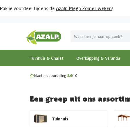
Pak je voordeel tijdens de
Azalp Mega Zomer Weken
!
Vier vakantie in je tuin
MEGA zomer kortingen op overkappingen en tuinhuizen
Gratis wandplankset
Ontdek onze metalen overkappingen
Bekijk de actiemodellen
Ontdek alle tuinhuisjes
Bekijk alle modellen
Tuinhuis & Chalet
Overkapping & Veranda
Klantenbeoordeling
8.6
/10
Een greep uit ons assorti
Tuinhuis