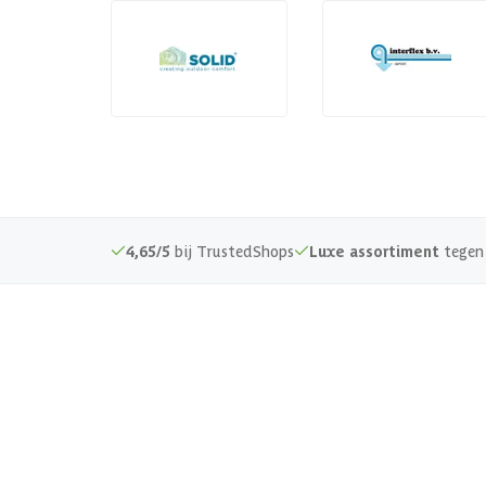
4,65/5
bij TrustedShops
Luxe assortiment
tegen 