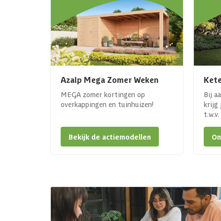
Azalp Mega Zomer Weken
Kete
MEGA zomer kortingen op
Bij a
overkappingen en tuinhuizen!
krijg
t.w.v
Bekijk de actiemodellen
On