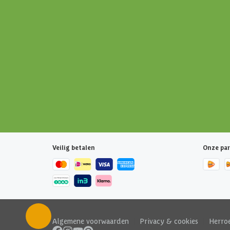
Veilig betalen
Onze par
Algemene voorwaarden
|
Privacy & cookies
|
Herro