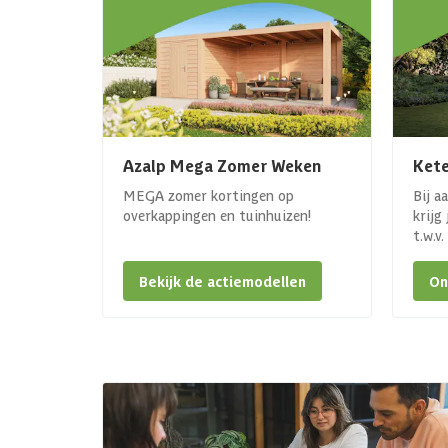
Azalp Mega Zomer Weken
Kete
MEGA zomer kortingen op
Bij a
overkappingen en tuinhuizen!
krijg
t.w.v
Bekijk de actiemodellen
On