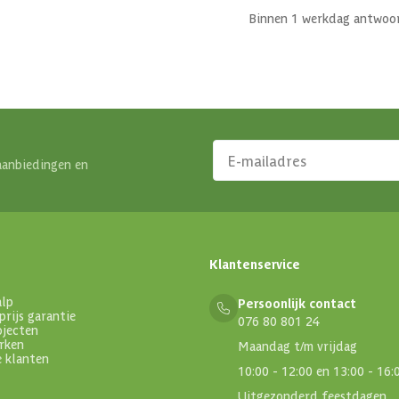
Binnen 1 werkdag antwoo
aanbiedingen en
Klantenservice
alp
Persoonlijk contact
prijs garantie
076 80 801 24
ojecten
rken
Maandag t/m vrijdag
e klanten
10:00 - 12:00 en 13:00 - 16:
Uitgezonderd feestdagen