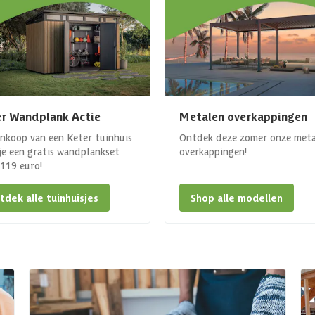
r Wandplank Actie
Metalen overkappingen
ankoop van een Keter tuinhuis
Ontdek deze zomer onze met
 je een gratis wandplankset
overkappingen!
. 119 euro!
tdek alle tuinhuisjes
Shop alle modellen