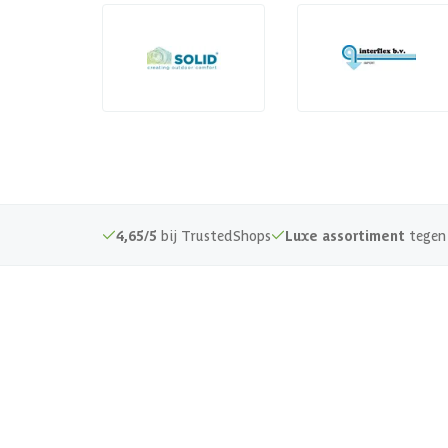
4,65/5
bij TrustedShops
Luxe assortiment
tegen 