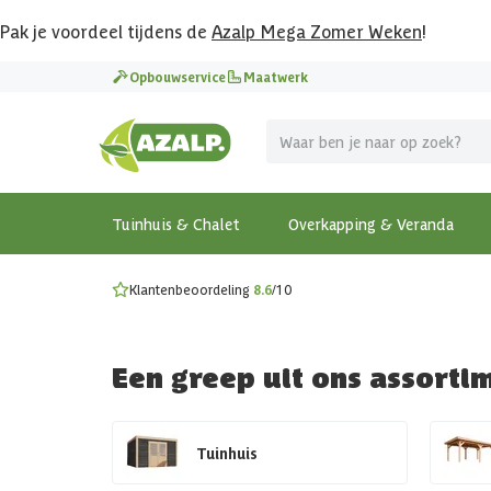
Pak je voordeel tijdens de
Azalp Mega Zomer Weken
!
Vier vakantie in je tuin
Opbouwservice
Maatwerk
MEGA zomer kortingen op overkappingen en tuinhuizen
Gratis wandplankset
Ontdek onze metalen overkappingen
Bekijk de actiemodellen
Ontdek alle tuinhuisjes
Bekijk alle modellen
Tuinhuis & Chalet
Overkapping & Veranda
Klantenbeoordeling
8.6
/10
Een greep uit ons assorti
Tuinhuis