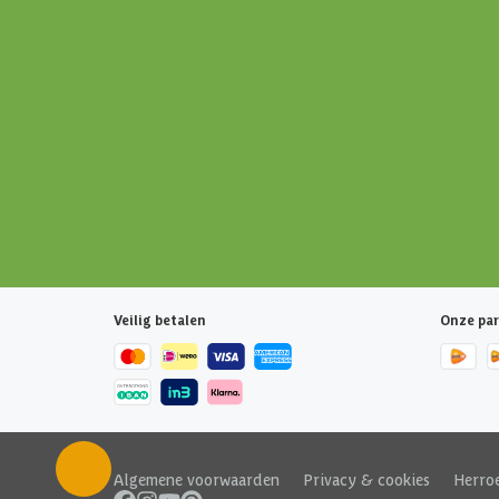
Veilig betalen
Onze par
Algemene voorwaarden
|
Privacy & cookies
|
Herro