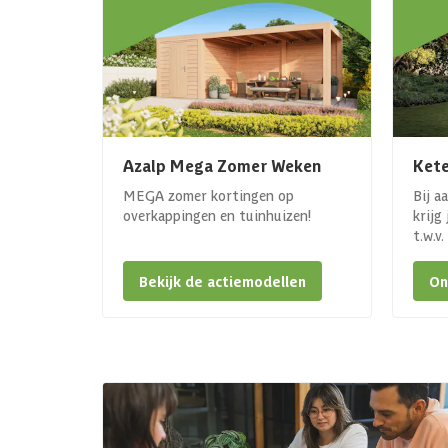
Azalp Mega Zomer Weken
Kete
MEGA zomer kortingen op
Bij a
overkappingen en tuinhuizen!
krijg
t.w.v
Bekijk de actiemodellen
On