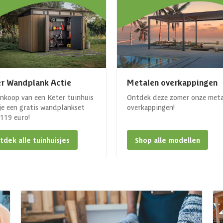
r Wandplank Actie
Metalen overkappingen
ankoop van een Keter tuinhuis
Ontdek deze zomer onze met
 je een gratis wandplankset
overkappingen!
. 119 euro!
tdek alle tuinhuisjes
Shop alle modellen