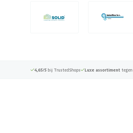
4,65/5
bij TrustedShops
Luxe assortiment
tegen 