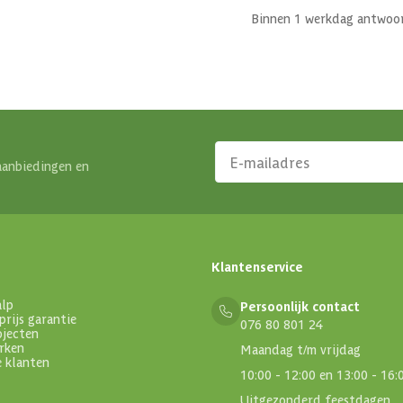
Binnen 1 werkdag antwoo
aanbiedingen en
Klantenservice
alp
Persoonlijk contact
prijs garantie
076 80 801 24
ojecten
rken
Maandag t/m vrijdag
e klanten
10:00 - 12:00 en 13:00 - 16:
Uitgezonderd feestdagen