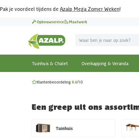
Pak je voordeel tijdens de
Azalp Mega Zomer Weken
!
Vier vakantie in je tuin
Opbouwservice
Maatwerk
MEGA zomer kortingen op overkappingen en tuinhuizen
Gratis wandplankset
Ontdek onze metalen overkappingen
Bekijk de actiemodellen
Ontdek alle tuinhuisjes
Bekijk alle modellen
Tuinhuis & Chalet
Overkapping & Veranda
Klantenbeoordeling
8.6
/10
Een greep uit ons assorti
Tuinhuis