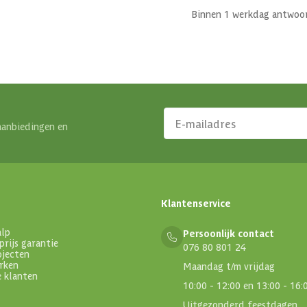
Binnen 1 werkdag antwoo
aanbiedingen en
Klantenservice
alp
Persoonlijk contact
prijs garantie
076 80 801 24
ojecten
rken
Maandag t/m vrijdag
e klanten
10:00 - 12:00 en 13:00 - 16:
Uitgezonderd feestdagen