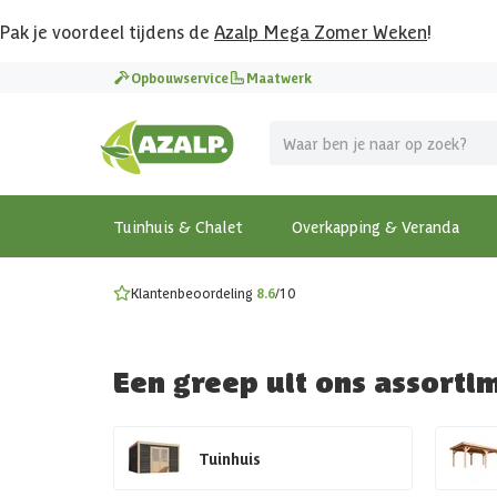
Pak je voordeel tijdens de
Azalp Mega Zomer Weken
!
Vier vakantie in je tuin
Opbouwservice
Maatwerk
MEGA zomer kortingen op overkappingen en tuinhuizen
Gratis wandplankset
Ontdek onze metalen overkappingen
Bekijk de actiemodellen
Ontdek alle tuinhuisjes
Bekijk alle modellen
Tuinhuis & Chalet
Overkapping & Veranda
Klantenbeoordeling
8.6
/10
Een greep uit ons assorti
Tuinhuis