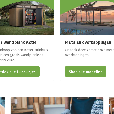
r Wandplank Actie
Metalen overkappingen
ankoop van een Keter tuinhuis
Ontdek deze zomer onze met
 je een gratis wandplankset
overkappingen!
. 119 euro!
tdek alle tuinhuisjes
Shop alle modellen