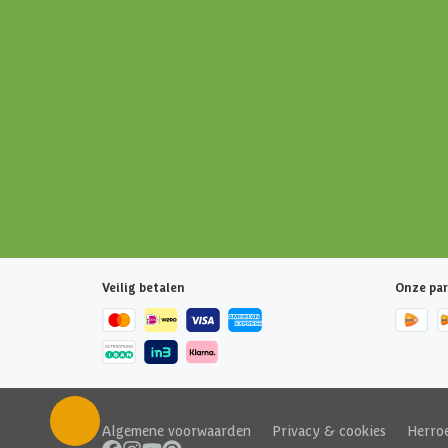
Veilig betalen
Onze par
Algemene voorwaarden
|
Privacy & cookies
|
Herro