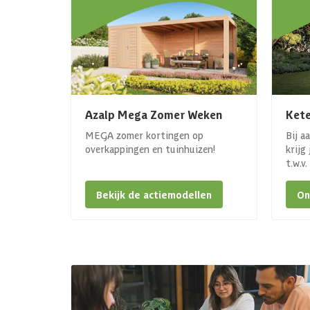
Azalp Mega Zomer Weken
Kete
MEGA zomer kortingen op
Bij a
overkappingen en tuinhuizen!
krijg
t.w.v
Bekijk de actiemodellen
On