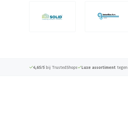
4,65/5
bij TrustedShops
Luxe assortiment
tegen 