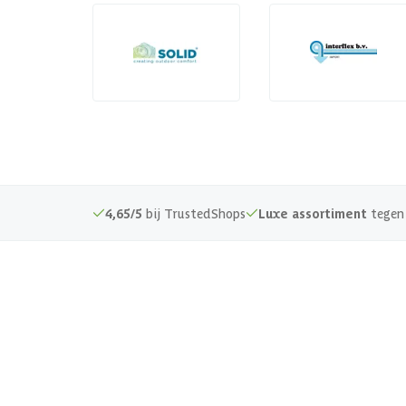
4,65/5
bij TrustedShops
Luxe assortiment
tegen 