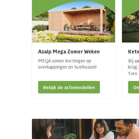
Azalp Mega Zomer Weken
Kete
MEGA zomer kortingen op
Bij a
overkappingen en tuinhuizen!
krijg
t.w.v
Bekijk de actiemodellen
On