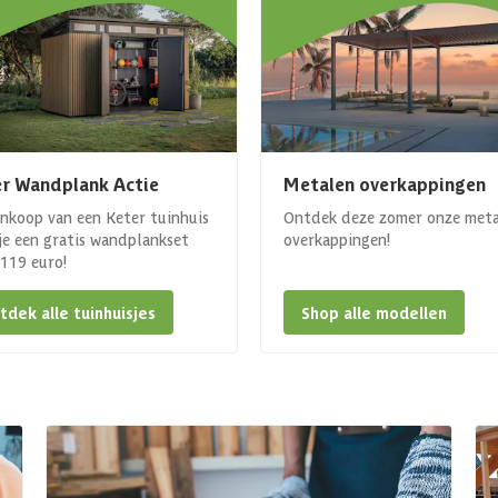
r Wandplank Actie
Metalen overkappingen
ankoop van een Keter tuinhuis
Ontdek deze zomer onze met
 je een gratis wandplankset
overkappingen!
. 119 euro!
tdek alle tuinhuisjes
Shop alle modellen