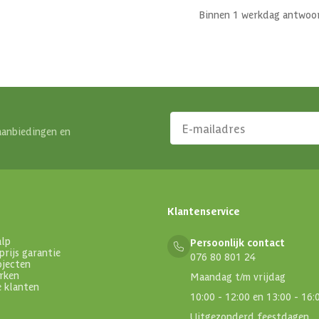
Binnen 1 werkdag antwoo
aanbiedingen en
Klantenservice
alp
Persoonlijk contact
prijs garantie
076 80 801 24
ojecten
rken
Maandag t/m vrijdag
e klanten
10:00 - 12:00 en 13:00 - 16:
Uitgezonderd feestdagen