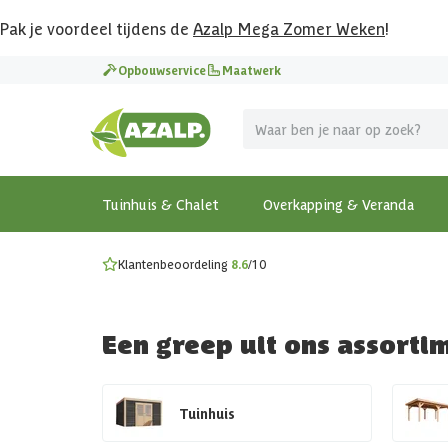
Pak je voordeel tijdens de
Azalp Mega Zomer Weken
!
Vier vakantie in je tuin
Opbouwservice
Maatwerk
MEGA zomer kortingen op overkappingen en tuinhuizen
Gratis wandplankset
Ontdek onze metalen overkappingen
Bekijk de actiemodellen
Ontdek alle tuinhuisjes
Bekijk alle modellen
Tuinhuis & Chalet
Overkapping & Veranda
Klantenbeoordeling
8.6
/10
Een greep uit ons assorti
Tuinhuis