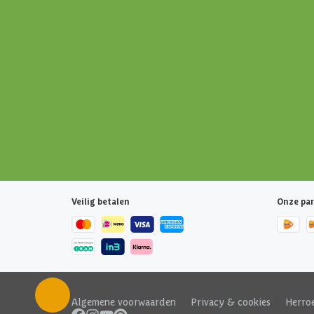
Veilig betalen
Onze par
Algemene voorwaarden
|
Privacy & cookies
|
Herro