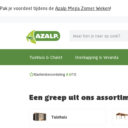
Pak je voordeel tijdens de
Azalp Mega Zomer Weken
!
Vier vakantie in je tuin
MEGA zomer kortingen op overkappingen en tuinhuizen
Gratis wandplankset
Ontdek onze metalen overkappingen
Bekijk de actiemodellen
Ontdek alle tuinhuisjes
Bekijk alle modellen
Tuinhuis & Chalet
Overkapping & Veranda
Klantenbeoordeling
8.6
/10
Een greep uit ons assorti
Tuinhuis