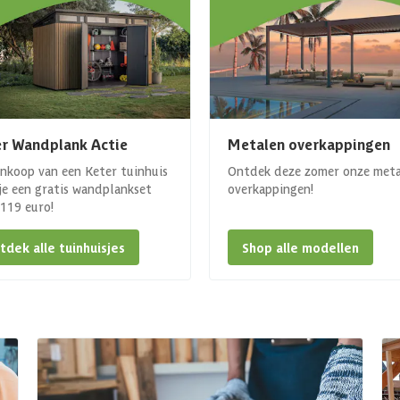
r Wandplank Actie
Metalen overkappingen
ankoop van een Keter tuinhuis
Ontdek deze zomer onze met
 je een gratis wandplankset
overkappingen!
. 119 euro!
tdek alle tuinhuisjes
Shop alle modellen