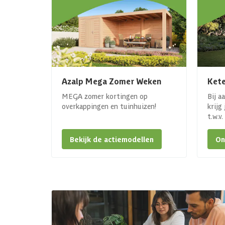
Azalp Mega Zomer Weken
Kete
MEGA zomer kortingen op
Bij a
overkappingen en tuinhuizen!
krijg
t.w.v
Bekijk de actiemodellen
On