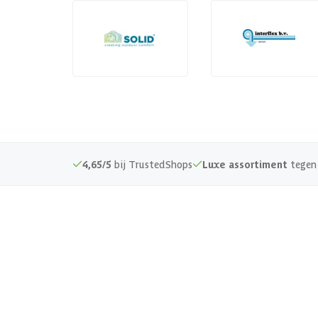
4,65/5
bij TrustedShops
Luxe assortiment
tegen 