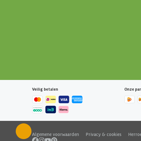
Veilig betalen
Onze par
Algemene voorwaarden
|
Privacy & cookies
|
Herro