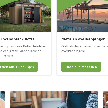
r Wandplank Actie
Metalen overkappingen
ankoop van een Keter tuinhuis
Ontdek deze zomer onze met
 je een gratis wandplankset
overkappingen!
. 119 euro!
tdek alle tuinhuisjes
Shop alle modellen