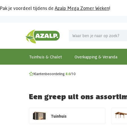
Pak je voordeel tijdens de
Azalp Mega Zomer Weken
!
Vier vakantie in je tuin
MEGA zomer kortingen op overkappingen en tuinhuizen
Gratis wandplankset
Ontdek onze metalen overkappingen
Bekijk de actiemodellen
Ontdek alle tuinhuisjes
Bekijk alle modellen
Tuinhuis & Chalet
Overkapping & Veranda
Klantenbeoordeling
8.6
/10
Een greep uit ons assorti
Tuinhuis