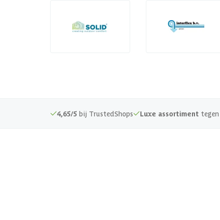
4,65/5
bij TrustedShops
Luxe assortiment
tegen 