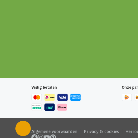
Veilig betalen
Onze par
Algemene voorwaarden
|
Privacy & cookies
|
Herro