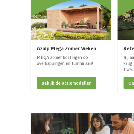
Azalp Mega Zomer Weken
Kete
MEGA zomer kortingen op
Bij a
overkappingen en tuinhuizen!
krijg
t.w.v
Bekijk de actiemodellen
On