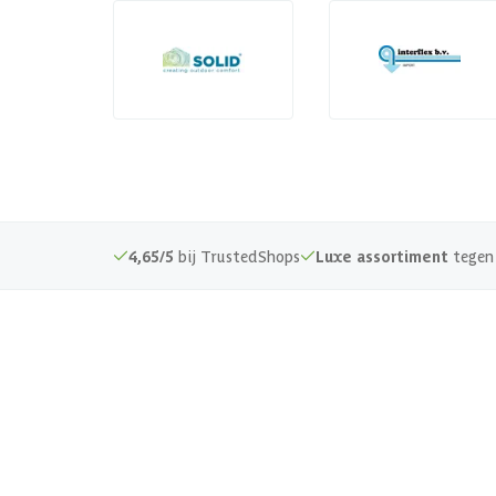
4,65/5
bij TrustedShops
Luxe assortiment
tegen 