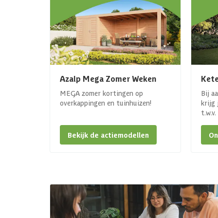
Azalp Mega Zomer Weken
Kete
MEGA zomer kortingen op
Bij a
overkappingen en tuinhuizen!
krijg
t.w.v
Bekijk de actiemodellen
On