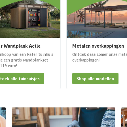
r Wandplank Actie
Metalen overkappingen
ankoop van een Keter tuinhuis
Ontdek deze zomer onze met
 je een gratis wandplankset
overkappingen!
. 119 euro!
tdek alle tuinhuisjes
Shop alle modellen