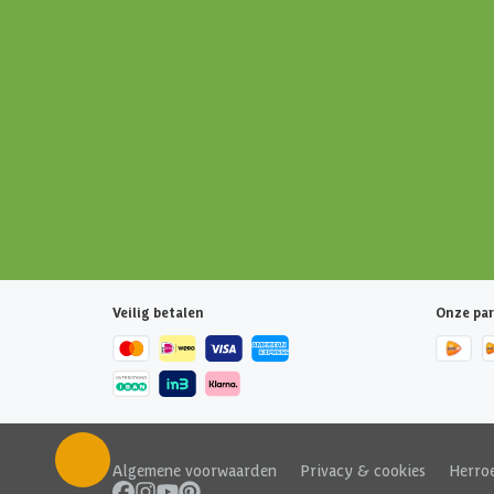
Veilig betalen
Onze par
Algemene voorwaarden
|
Privacy & cookies
|
Herro