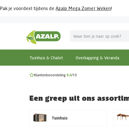
Pak je voordeel tijdens de
Azalp Mega Zomer Weken
!
Vier vakantie in je tuin
MEGA zomer kortingen op overkappingen en tuinhuizen
Gratis wandplankset
Ontdek onze metalen overkappingen
Bekijk de actiemodellen
Ontdek alle tuinhuisjes
Bekijk alle modellen
Tuinhuis & Chalet
Overkapping & Veranda
Klantenbeoordeling
8.6
/10
Een greep uit ons assorti
Tuinhuis