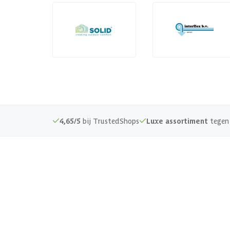
4,65/5
bij TrustedShops
Luxe assortiment
tegen 