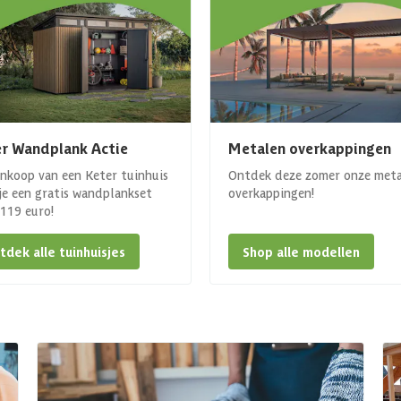
r Wandplank Actie
Metalen overkappingen
ankoop van een Keter tuinhuis
Ontdek deze zomer onze met
 je een gratis wandplankset
overkappingen!
. 119 euro!
tdek alle tuinhuisjes
Shop alle modellen