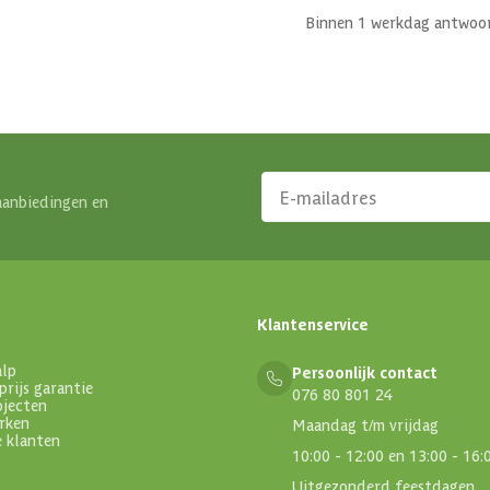
Binnen 1 werkdag antwoo
aanbiedingen en
Klantenservice
alp
Persoonlijk contact
prijs garantie
076 80 801 24
ojecten
rken
Maandag t/m vrijdag
e klanten
10:00 - 12:00 en 13:00 - 16:
Uitgezonderd feestdagen