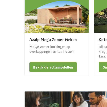
Azalp Mega Zomer Weken
Kete
MEGA zomer kortingen op
Bij a
overkappingen en tuinhuizen!
krijg
t.w.v
Bekijk de actiemodellen
On