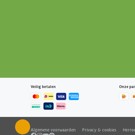
Veilig betalen
Onze par
Algemene voorwaarden
|
Privacy & cookies
|
Herro