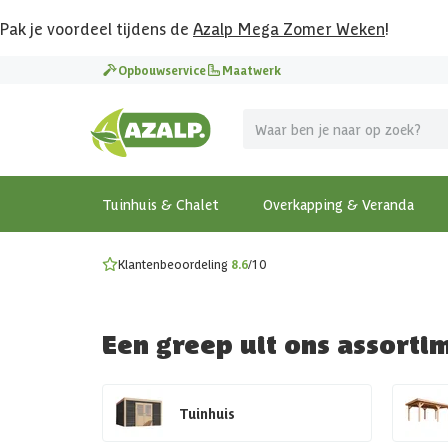
Pak je voordeel tijdens de
Azalp Mega Zomer Weken
!
Vier vakantie in je tuin
Opbouwservice
Maatwerk
MEGA zomer kortingen op overkappingen en tuinhuizen
Gratis wandplankset
Ontdek onze metalen overkappingen
Bekijk de actiemodellen
Ontdek alle tuinhuisjes
Bekijk alle modellen
Tuinhuis & Chalet
Overkapping & Veranda
Klantenbeoordeling
8.6
/10
Een greep uit ons assorti
Tuinhuis