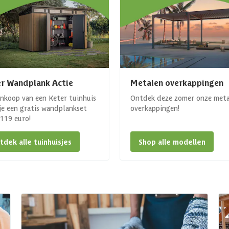
r Wandplank Actie
Metalen overkappingen
ankoop van een Keter tuinhuis
Ontdek deze zomer onze met
 je een gratis wandplankset
overkappingen!
. 119 euro!
tdek alle tuinhuisjes
Shop alle modellen