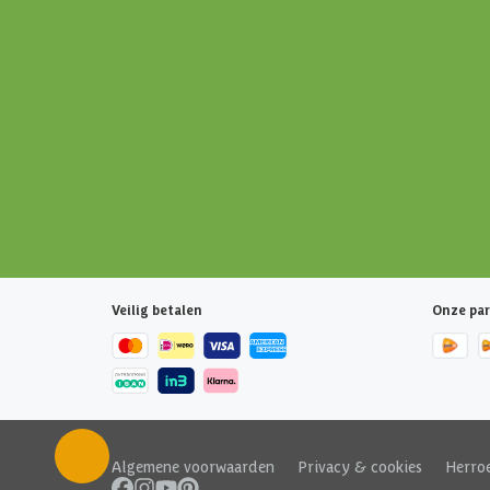
Veilig betalen
Onze par
Algemene voorwaarden
|
Privacy & cookies
|
Herro