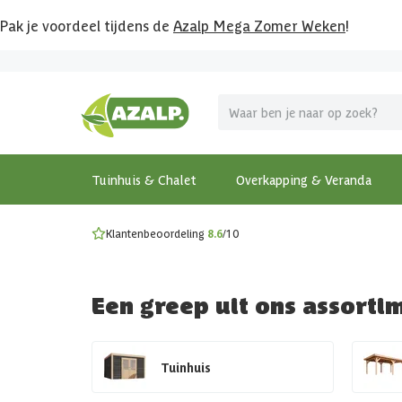
Pak je voordeel tijdens de
Azalp Mega Zomer Weken
!
Vier vakantie in je tuin
MEGA zomer kortingen op overkappingen en tuinhuizen
Gratis wandplankset
Ontdek onze metalen overkappingen
Bekijk de actiemodellen
Ontdek alle tuinhuisjes
Bekijk alle modellen
Tuinhuis & Chalet
Overkapping & Veranda
Klantenbeoordeling
8.6
/10
Een greep uit ons assorti
Tuinhuis