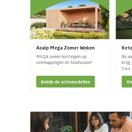
Azalp Mega Zomer Weken
Kete
MEGA zomer kortingen op
Bij a
overkappingen en tuinhuizen!
krijg
t.w.v
Bekijk de actiemodellen
On