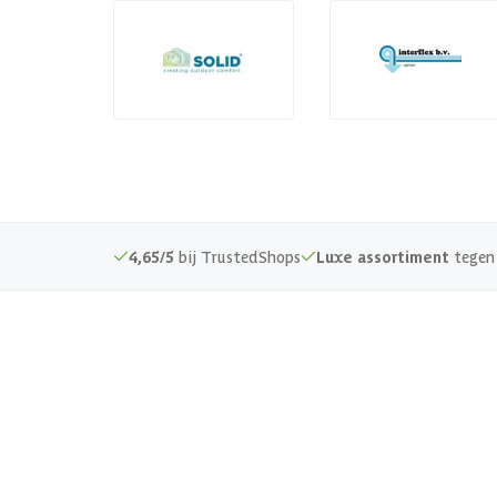
4,65/5
bij TrustedShops
Luxe assortiment
tegen 