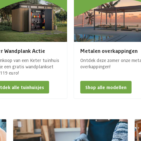
r Wandplank Actie
Metalen overkappingen
ankoop van een Keter tuinhuis
Ontdek deze zomer onze met
 je een gratis wandplankset
overkappingen!
. 119 euro!
tdek alle tuinhuisjes
Shop alle modellen