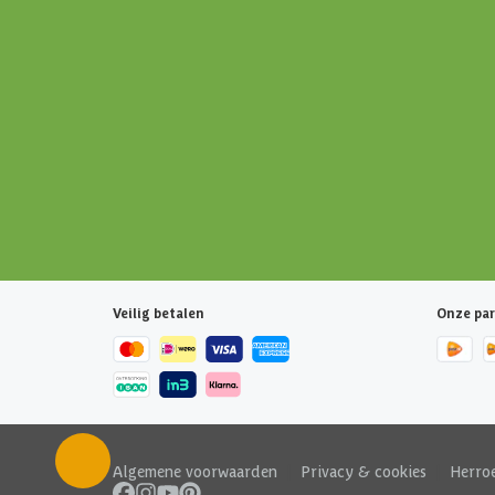
Veilig betalen
Onze par
Algemene voorwaarden
|
Privacy & cookies
|
Herro