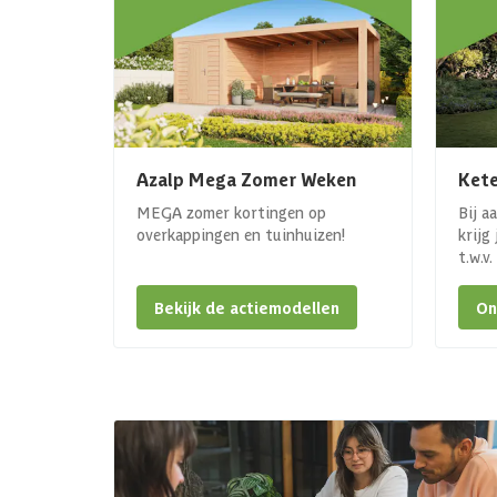
Azalp Mega Zomer Weken
Kete
MEGA zomer kortingen op
Bij a
overkappingen en tuinhuizen!
krijg
t.w.v
Bekijk de actiemodellen
On