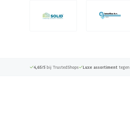
4,65/5
bij TrustedShops
Luxe assortiment
tegen 