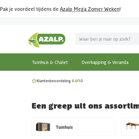
Pak je voordeel tijdens de
Azalp Mega Zomer Weken
!
Vier vakantie in je tuin
MEGA zomer kortingen op overkappingen en tuinhuizen
Gratis wandplankset
Ontdek onze metalen overkappingen
Bekijk de actiemodellen
Ontdek alle tuinhuisjes
Bekijk alle modellen
Tuinhuis & Chalet
Overkapping & Veranda
Klantenbeoordeling
8.6
/10
Een greep uit ons assorti
Tuinhuis